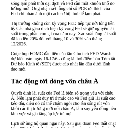
sóng lạm phát thời đại dịch và Fed cần một khuôn khổ đo
lường mới. Ông nhận xét rằng chỉ số PCE ưa thích của
Fed chỉ phản ánh một cách sơ bộ thực tế lạm phát.
Thị trường không còn kỳ vọng FED tiếp tục nới lỏng tiền
tệ. Các nhà giao dịch hiện kỳ vọng Fed sẽ giữ nguyên lãi
suất trong phần còn lại của năm nay. Xác suất tăng lãi suất
đã leo lên 20% đối với tháng 10 và 30% vào tháng
12/2026.
Cuộc họp FOMC đầu tiên của tân Chủ tịch FED Warsh
dự kiến vào ngày 16-17/6 - cũng là thời điểm bản Tóm tắt
Dự báo Kinh tế (SEP) được cập nhật lần đầu dưới lãnh
đạo mới.
Tác động tới dòng vốn châu Á
Quyết định lãi suất của Fed là biến số trọng yếu với châu
Á. Nếu lạm phát duy trì ở mức cao và Fed giữ lãi suất cao
kéo dài, điều đó có thể châm ngòi cho làn sóng rút vốn
khỏi các thị trường mới nổi châu Á, làm suy yếu đồng tiền
khu vực và gia tăng áp lực trả nợ.
Lịch sử ủng hộ quan ngại này. Sau giai đoạn Fed thắt chặt