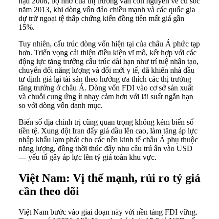
hậu 2008, bộ nhớ của thị trường vẫn còn nguyên về cú sốc
năm 2013, khi dòng vốn đảo chiều mạnh và các quốc gia
dự trữ ngoại tệ thấp chứng kiến đồng tiền mất giá gần
15%.
Tuy nhiên, cấu trúc dòng vốn hiện tại của châu Á phức tạp
hơn. Triển vọng cải thiện điều kiện vĩ mô, kết hợp với các
động lực tăng trưởng cấu trúc dài hạn như trí tuệ nhân tạo,
chuyển đổi năng lượng và đổi mới y tế, đã khiến nhà đầu
tư định giá lại tài sản theo hướng ưa thích các thị trường
tăng trưởng ở châu Á. Dòng vốn FDI vào cơ sở sản xuất
và chuỗi cung ứng ít nhạy cảm hơn với lãi suất ngắn hạn
so với dòng vốn danh mục.
Biến số địa chính trị cũng quan trọng không kém biến số
tiền tệ. Xung đột Iran đẩy giá dầu lên cao, làm tăng áp lực
nhập khẩu lạm phát cho các nền kinh tế châu Á phụ thuộc
năng lượng, đồng thời thúc đẩy nhu cầu trú ẩn vào USD
— yếu tố gây áp lực lên tỷ giá toàn khu vực.
Việt Nam: Vị thế mạnh, rủi ro tỷ giá
cần theo dõi
Việt Nam bước vào giai đoạn này với nền tảng FDI vững.