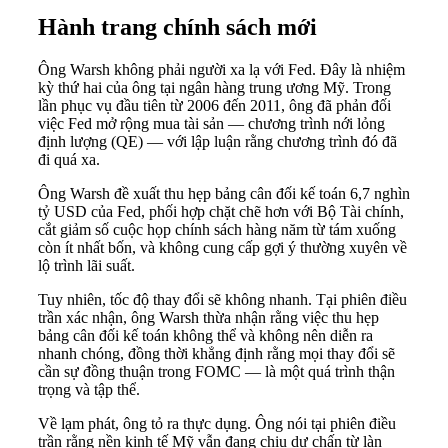
Hành trang chính sách mới
Ông Warsh không phải người xa lạ với Fed. Đây là nhiệm
kỳ thứ hai của ông tại ngân hàng trung ương Mỹ. Trong
lần phục vụ đầu tiên từ 2006 đến 2011, ông đã phản đối
việc Fed mở rộng mua tài sản — chương trình nới lỏng
định lượng (QE) — với lập luận rằng chương trình đó đã
đi quá xa.
Ông Warsh đề xuất thu hẹp bảng cân đối kế toán 6,7 nghìn
tỷ USD của Fed, phối hợp chặt chẽ hơn với Bộ Tài chính,
cắt giảm số cuộc họp chính sách hàng năm từ tám xuống
còn ít nhất bốn, và không cung cấp gợi ý thường xuyên về
lộ trình lãi suất.
Tuy nhiên, tốc độ thay đổi sẽ không nhanh. Tại phiên điều
trần xác nhận, ông Warsh thừa nhận rằng việc thu hẹp
bảng cân đối kế toán không thể và không nên diễn ra
nhanh chóng, đồng thời khẳng định rằng mọi thay đổi sẽ
cần sự đồng thuận trong FOMC — là một quá trình thận
trọng và tập thể.
Về lạm phát, ông tỏ ra thực dụng. Ông nói tại phiên điều
trần rằng nền kinh tế Mỹ vẫn đang chịu dư chấn từ làn