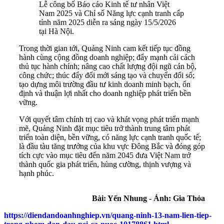
Lễ công bố Báo cáo Kinh tế tư nhân Việt
Nam 2025 và Chỉ số Năng lực cạnh tranh cấp
tỉnh năm 2025 diễn ra sáng ngày 15/5/2026
tại Hà Nội.
Trong thời gian tới, Quảng Ninh cam kết tiếp tục đồng
hành cùng cộng đồng doanh nghiệp; đẩy mạnh cải cách
thủ tục hành chính; nâng cao chất lượng đội ngũ cán bộ,
công chức; thúc đẩy đổi mới sáng tạo và chuyển đổi số;
tạo dựng môi trường đầu tư kinh doanh minh bạch, ổn
định và thuận lợi nhất cho doanh nghiệp phát triển bền
vững.
Với quyết tâm chính trị cao và khát vọng phát triển mạnh
mẽ, Quảng Ninh đặt mục tiêu trở thành trung tâm phát
triển toàn diện, bền vững, có năng lực cạnh tranh quốc tế;
là đầu tàu tăng trưởng của khu vực Đông Bắc và đóng góp
tích cực vào mục tiêu đến năm 2045 đưa Việt Nam trở
thành quốc gia phát triển, hùng cường, thịnh vượng và
hạnh phúc.
Bài: Yến Nhung - Ảnh: Gia Thỏa
https://diendandoanhnghiep.vn/quang-ninh-13-nam-lien-tiep-