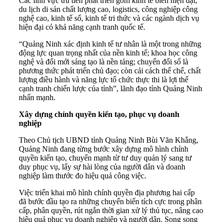
Các lĩnh vực ưu tiên phát triển gồm kinh tế biển hiện đại,
du lịch di sản chất lượng cao, logistics, công nghiệp công
nghệ cao, kinh tế số, kinh tế tri thức và các ngành dịch vụ
hiện đại có khả năng cạnh tranh quốc tế.
“Quảng Ninh xác định kinh tế tư nhân là một trong những
động lực quan trọng nhất của nền kinh tế; khoa học công
nghệ và đổi mới sáng tạo là nền tảng; chuyển đổi số là
phương thức phát triển chủ đạo; còn cải cách thể chế, chất
lượng điều hành và năng lực tổ chức thực thi là lợi thế
cạnh tranh chiến lược của tỉnh”, lãnh đạo tỉnh Quảng Ninh
nhấn mạnh.
Xây dựng chính quyền kiến tạo, phục vụ doanh
nghiệp
Theo Chủ tịch UBND tỉnh Quảng Ninh Bùi Văn Khắng,
Quảng Ninh đang từng bước xây dựng mô hình chính
quyền kiến tạo, chuyển mạnh từ tư duy quản lý sang tư
duy phục vụ, lấy sự hài lòng của người dân và doanh
nghiệp làm thước đo hiệu quả công việc.
Việc triển khai mô hình chính quyền địa phương hai cấp
đã bước đầu tạo ra những chuyển biến tích cực trong phân
cấp, phân quyền, rút ngắn thời gian xử lý thủ tục, nâng cao
hiệu quả phục vụ doanh nghiệp và người dân. Song song