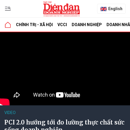
English
CHÍNH TRỊ - XÃ HỘI
VCCI
DOANH NGHIỆP
DOANH NH
VIDEO
PCI 2.0 hướng tới đo lường thực chất sức
sống doanh nghiệp