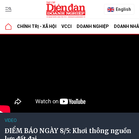
English
CHÍNH TRỊ - XÃ HỘI
VCCI
DOANH NGHIỆP
DOANH NH
VIDEO
ĐIỂM BÁO NGÀY 8/5: Khơi thông nguồn
lực đất đai