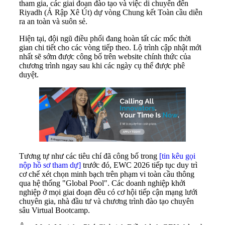
tham gia, các giai đoạn đào tạo và việc di chuyển đến
Riyadh (Ả Rập Xê Út) dự vòng Chung kết Toàn cầu diễn
ra an toàn và suôn sẻ.
Hiện tại, đội ngũ điều phối đang hoàn tất các mốc thời
gian chi tiết cho các vòng tiếp theo. Lộ trình cập nhật mới
nhất sẽ sớm được công bố trên website chính thức của
chương trình ngay sau khi các ngày cụ thể được phê
duyệt.
Tương tự như các tiêu chí đã công bố trong
[tin kêu gọi
nộp hồ sơ tham dự]
trước đó, EWC 2026 tiếp tục duy trì
cơ chế xét chọn minh bạch trên phạm vi toàn cầu thông
qua hệ thống "Global Pool". Các doanh nghiệp khởi
nghiệp ở mọi giai đoạn đều có cơ hội tiếp cận mạng lưới
chuyên gia, nhà đầu tư và chương trình đào tạo chuyên
sâu Virtual Bootcamp.