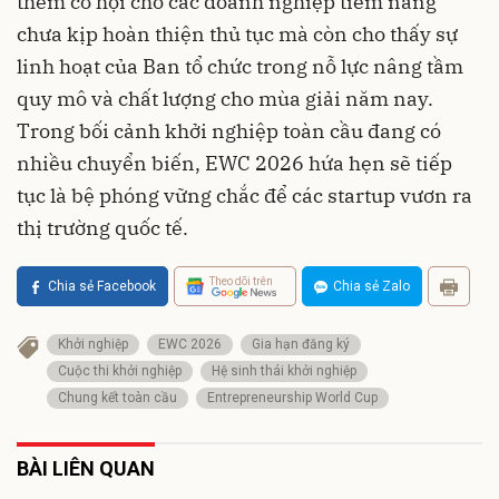
thêm cơ hội cho các doanh nghiệp tiềm năng
chưa kịp hoàn thiện thủ tục mà còn cho thấy sự
linh hoạt của Ban tổ chức trong nỗ lực nâng tầm
quy mô và chất lượng cho mùa giải năm nay.
Trong bối cảnh khởi nghiệp toàn cầu đang có
nhiều chuyển biến, EWC 2026 hứa hẹn sẽ tiếp
tục là bệ phóng vững chắc để các startup vươn ra
thị trường quốc tế.
Theo dõi trên
Chia sẻ Facebook
Chia sẻ Zalo
Khởi nghiệp
EWC 2026
Gia hạn đăng ký
Cuộc thi khởi nghiệp
Hệ sinh thái khởi nghiệp
Chung kết toàn cầu
Entrepreneurship World Cup
BÀI LIÊN QUAN