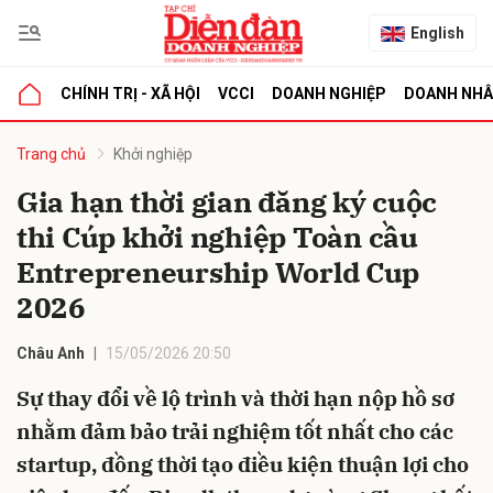
English
CHÍNH TRỊ - XÃ HỘI
VCCI
DOANH NGHIỆP
DOANH NH
bình luận
Trang chủ
Khởi nghiệp
Gia hạn thời gian đăng ký cuộc
thi Cúp khởi nghiệp Toàn cầu
Entrepreneurship World Cup
2026
Châu Anh
15/05/2026 20:50
Hủy
G
Sự thay đổi về lộ trình và thời hạn nộp hồ sơ
nhằm đảm bảo trải nghiệm tốt nhất cho các
startup, đồng thời tạo điều kiện thuận lợi cho