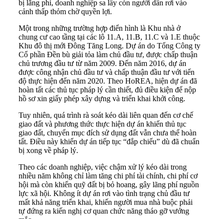
bị lãng phí, doanh nghiệp sa lầy còn người dân rơi vào
cảnh thấp thỏm chờ quyền lợi.
Một trong những trường hợp điển hình là Khu nhà ở
chung cư cao tầng tại các lô 11.A, 11.B, 11.C và 1.E thuộc
Khu đô thị mới Đông Tăng Long. Dự án do Tổng Công ty
Cổ phần Đền bù giải tỏa làm chủ đầu tư, được chấp thuận
chủ trương đầu tư từ năm 2009. Đến năm 2016, dự án
được công nhận chủ đầu tư và chấp thuận đầu tư với tiến
độ thực hiện đến năm 2020. Theo HoREA, hiện dự án đã
hoàn tất các thủ tục pháp lý cần thiết, đủ điều kiện để nộp
hồ sơ xin giấy phép xây dựng và triển khai khởi công.
Tuy nhiên, quá trình rà soát kéo dài liên quan đến cơ chế
giao đất và phương thức thực hiện dự án khiến thủ tục
giao đất, chuyển mục đích sử dụng đất vẫn chưa thể hoàn
tất. Điều này khiến dự án tiếp tục “đắp chiếu” dù đã chuẩn
bị xong về pháp lý.
Theo các doanh nghiệp, việc chậm xử lý kéo dài trong
nhiều năm không chỉ làm tăng chi phí tài chính, chi phí cơ
hội mà còn khiến quỹ đất bị bỏ hoang, gây lãng phí nguồn
lực xã hội. Không ít dự án rơi vào tình trạng chủ đầu tư
mất khả năng triển khai, khiến người mua nhà buộc phải
tự đứng ra kiến nghị cơ quan chức năng tháo gỡ vướng