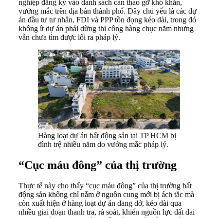
nghiệp đăng ký vào danh sách cần tháo gỡ khó khăn,
vướng mắc trên địa bàn thành phố. Đây chủ yếu là các dự
án đầu tư tư nhân, FDI và PPP tồn đọng kéo dài, trong đó
không ít dự án phải dừng thi công hàng chục năm nhưng
vẫn chưa tìm được lối ra pháp lý.
Hàng loạt dự án bất động sản tại TP HCM bị
đình trệ nhiều năm do vướng mắc pháp lý.
“Cục máu đông” của thị trường
Thực tế này cho thấy “cục máu đông” của thị trường bất
động sản không chỉ nằm ở nguồn cung mới bị ách tắc mà
còn xuất hiện ở hàng loạt dự án dang dở, kéo dài qua
nhiều giai đoạn thanh tra, rà soát, khiến nguồn lực đất đai