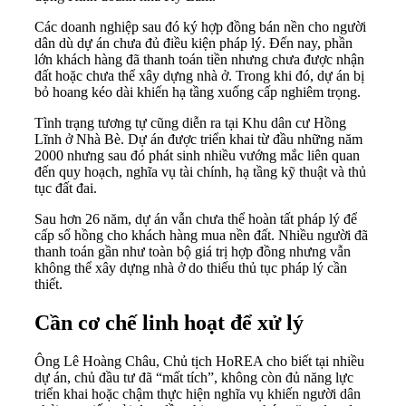
Các doanh nghiệp sau đó ký hợp đồng bán nền cho người
dân dù dự án chưa đủ điều kiện pháp lý. Đến nay, phần
lớn khách hàng đã thanh toán tiền nhưng chưa được nhận
đất hoặc chưa thể xây dựng nhà ở. Trong khi đó, dự án bị
bỏ hoang kéo dài khiến hạ tầng xuống cấp nghiêm trọng.
Tình trạng tương tự cũng diễn ra tại Khu dân cư Hồng
Lĩnh ở Nhà Bè. Dự án được triển khai từ đầu những năm
2000 nhưng sau đó phát sinh nhiều vướng mắc liên quan
đến quy hoạch, nghĩa vụ tài chính, hạ tầng kỹ thuật và thủ
tục đất đai.
Sau hơn 26 năm, dự án vẫn chưa thể hoàn tất pháp lý để
cấp sổ hồng cho khách hàng mua nền đất. Nhiều người đã
thanh toán gần như toàn bộ giá trị hợp đồng nhưng vẫn
không thể xây dựng nhà ở do thiếu thủ tục pháp lý cần
thiết.
Cần cơ chế linh hoạt để xử lý
Ông Lê Hoàng Châu, Chủ tịch HoREA cho biết tại nhiều
dự án, chủ đầu tư đã “mất tích”, không còn đủ năng lực
triển khai hoặc chậm thực hiện nghĩa vụ khiến người dân