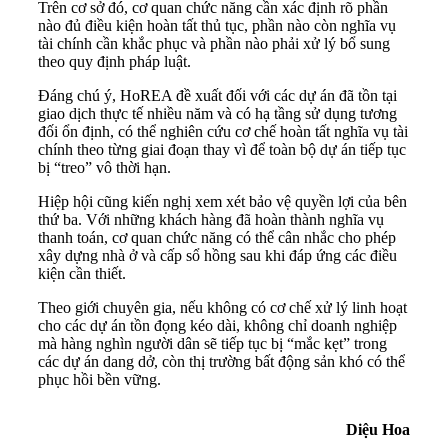
Trên cơ sở đó, cơ quan chức năng cần xác định rõ phần
nào đủ điều kiện hoàn tất thủ tục, phần nào còn nghĩa vụ
tài chính cần khắc phục và phần nào phải xử lý bổ sung
theo quy định pháp luật.
Đáng chú ý, HoREA đề xuất đối với các dự án đã tồn tại
giao dịch thực tế nhiều năm và có hạ tầng sử dụng tương
đối ổn định, có thể nghiên cứu cơ chế hoàn tất nghĩa vụ tài
chính theo từng giai đoạn thay vì để toàn bộ dự án tiếp tục
bị “treo” vô thời hạn.
Hiệp hội cũng kiến nghị xem xét bảo vệ quyền lợi của bên
thứ ba. Với những khách hàng đã hoàn thành nghĩa vụ
thanh toán, cơ quan chức năng có thể cân nhắc cho phép
xây dựng nhà ở và cấp sổ hồng sau khi đáp ứng các điều
kiện cần thiết.
Theo giới chuyên gia, nếu không có cơ chế xử lý linh hoạt
cho các dự án tồn đọng kéo dài, không chỉ doanh nghiệp
mà hàng nghìn người dân sẽ tiếp tục bị “mắc kẹt” trong
các dự án dang dở, còn thị trường bất động sản khó có thể
phục hồi bền vững.
Diệu Hoa