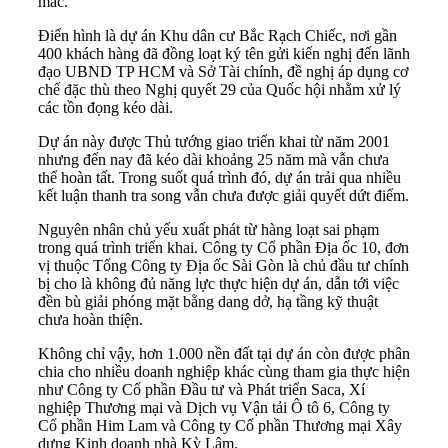
mắc.
Điển hình là dự án Khu dân cư Bắc Rạch Chiếc, nơi gần
400 khách hàng đã đồng loạt ký tên gửi kiến nghị đến lãnh
đạo UBND TP HCM và Sở Tài chính, đề nghị áp dụng cơ
chế đặc thù theo Nghị quyết 29 của Quốc hội nhằm xử lý
các tồn đọng kéo dài.
Dự án này được Thủ tướng giao triển khai từ năm 2001
nhưng đến nay đã kéo dài khoảng 25 năm mà vẫn chưa
thể hoàn tất. Trong suốt quá trình đó, dự án trải qua nhiều
kết luận thanh tra song vẫn chưa được giải quyết dứt điểm.
Nguyên nhân chủ yếu xuất phát từ hàng loạt sai phạm
trong quá trình triển khai. Công ty Cổ phần Địa ốc 10, đơn
vị thuộc Tổng Công ty Địa ốc Sài Gòn là chủ đầu tư chính
bị cho là không đủ năng lực thực hiện dự án, dẫn tới việc
đền bù giải phóng mặt bằng dang dở, hạ tầng kỹ thuật
chưa hoàn thiện.
Không chỉ vậy, hơn 1.000 nền đất tại dự án còn được phân
chia cho nhiều doanh nghiệp khác cùng tham gia thực hiện
như Công ty Cổ phần Đầu tư và Phát triển Saca, Xí
nghiệp Thương mại và Dịch vụ Vận tải Ô tô 6, Công ty
Cổ phần Him Lam và Công ty Cổ phần Thương mại Xây
dựng Kinh doanh nhà Kỳ Lâm.