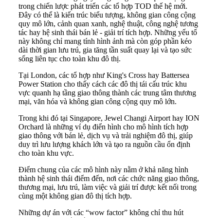
trong chiến lược phát triển các tổ hợp TOD thế hệ mới.
Đây có thể là kiến trúc biểu tượng, không gian công cộng
quy mô lớn, cảnh quan xanh, nghệ thuật, công nghệ tương
tác hay hệ sinh thái bán lẻ - giải trí tích hợp. Những yếu tố
này không chỉ mang tính hình ảnh mà còn góp phần kéo
dài thời gian lưu trú, gia tăng tần suất quay lại và tạo sức
sống liên tục cho toàn khu đô thị.
Tại London, các tổ hợp như King's Cross hay Battersea
Power Station cho thấy cách các đô thị tái cấu trúc khu
vực quanh hạ tầng giao thông thành các trung tâm thương
mại, văn hóa và không gian công cộng quy mô lớn.
Trong khi đó tại Singapore, Jewel Changi Airport hay ION
Orchard là những ví dụ điển hình cho mô hình tích hợp
giao thông với bán lẻ, dịch vụ và trải nghiệm đô thị, giúp
duy trì lưu lượng khách lớn và tạo ra nguồn cầu ổn định
cho toàn khu vực.
Điểm chung của các mô hình này nằm ở khả năng hình
thành hệ sinh thái điểm đến, nơi các chức năng giao thông,
thương mại, lưu trú, làm việc và giải trí được kết nối trong
cùng một không gian đô thị tích hợp.
Những dự án với các “wow factor” không chỉ thu hút