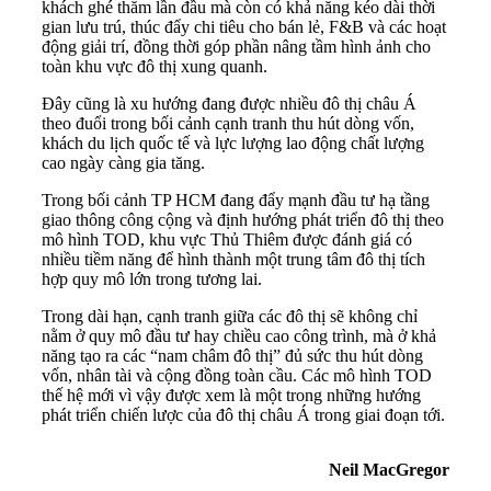
khách ghé thăm lần đầu mà còn có khả năng kéo dài thời
gian lưu trú, thúc đẩy chi tiêu cho bán lẻ, F&B và các hoạt
động giải trí, đồng thời góp phần nâng tầm hình ảnh cho
toàn khu vực đô thị xung quanh.
Đây cũng là xu hướng đang được nhiều đô thị châu Á
theo đuổi trong bối cảnh cạnh tranh thu hút dòng vốn,
khách du lịch quốc tế và lực lượng lao động chất lượng
cao ngày càng gia tăng.
Trong bối cảnh TP HCM đang đẩy mạnh đầu tư hạ tầng
giao thông công cộng và định hướng phát triển đô thị theo
mô hình TOD, khu vực Thủ Thiêm được đánh giá có
nhiều tiềm năng để hình thành một trung tâm đô thị tích
hợp quy mô lớn trong tương lai.
Trong dài hạn, cạnh tranh giữa các đô thị sẽ không chỉ
nằm ở quy mô đầu tư hay chiều cao công trình, mà ở khả
năng tạo ra các “nam châm đô thị” đủ sức thu hút dòng
vốn, nhân tài và cộng đồng toàn cầu. Các mô hình TOD
thế hệ mới vì vậy được xem là một trong những hướng
phát triển chiến lược của đô thị châu Á trong giai đoạn tới.
Neil MacGregor