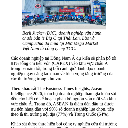
Berli Jucker (BJC), doanh nghiệp vận hành
chuỗi bán lẻ Big C tại Thái Lan, Lào và
Campuchia đã mua lại MM Mega Market
Việt Nam từ công ty mẹ TCC.
Các doanh nghiệp tại Đông Nam Á dự kiến sẽ phân bổ tới
81% tổng chi tiêu vốn (CAPEX) vào khu vực châu Á
trong ba năm tới, trong bối cảnh giới lãnh đạo doanh
nghiệp ngày càng lạc quan về triển vọng tăng trưởng của
các thị trường trong khu vực.
Theo khảo sát The Business Times Insights, Asean
Intelligence 2026, toàn bộ doanh nghiệp tham gia khảo sát
đều cho biết có kế hoạch phân bổ nguồn vốn mới vào khu
vực châu Á. Trong đó, ASEAN là điểm đến đầu tư được
ưu tiên hàng đầu với 90% số doanh nghiệp lựa chọn, tiếp
theo là thị trường nội địa (77%) và Trung Quốc (64%).
Khảo sát được thực hiện bởi công ty nghiên cứu thị trường