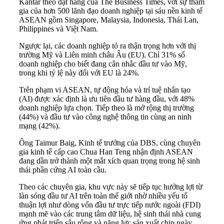
Kantar theo đặt hàng của The Business Times, với sự tham
gia của hơn 500 lãnh đạo doanh nghiệp tại sáu nền kinh tế
ASEAN gồm Singapore, Malaysia, Indonesia, Thái Lan,
Philippines và Việt Nam.
Ngược lại, các doanh nghiệp tỏ ra thận trọng hơn với thị
trường Mỹ và Liên minh châu Âu (EU). Chỉ 31% số
doanh nghiệp cho biết đang cân nhắc đầu tư vào Mỹ,
trong khi tỷ lệ này đối với EU là 24%.
Trên phạm vi ASEAN, tự động hóa và trí tuệ nhân tạo
(AI) được xác định là ưu tiên đầu tư hàng đầu, với 48%
doanh nghiệp lựa chọn. Tiếp theo là mở rộng thị trường
(44%) và đầu tư vào công nghệ thông tin cùng an ninh
mạng (42%).
Ông Taimur Baig, Kinh tế trưởng của DBS, cùng chuyên
gia kinh tế cấp cao Chua Han Teng nhận định ASEAN
đang dần trở thành một mắt xích quan trọng trong hệ sinh
thái phần cứng AI toàn cầu.
Theo các chuyên gia, khu vực này sẽ tiếp tục hưởng lợi từ
làn sóng đầu tư AI trên toàn thế giới nhờ nhiều yếu tố
thuận lợi như dòng vốn đầu tư trực tiếp nước ngoài (FDI)
mạnh mẽ vào các trung tâm dữ liệu, hệ sinh thái nhà cung
ứng phát triển sâu rộng và năng lực sản xuất chip ngày