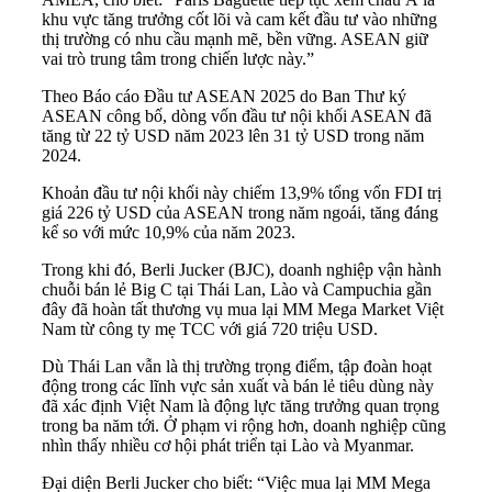
khu vực tăng trưởng cốt lõi và cam kết đầu tư vào những
thị trường có nhu cầu mạnh mẽ, bền vững. ASEAN giữ
vai trò trung tâm trong chiến lược này.”
Theo Báo cáo Đầu tư ASEAN 2025 do Ban Thư ký
ASEAN công bố, dòng vốn đầu tư nội khối ASEAN đã
tăng từ 22 tỷ USD năm 2023 lên 31 tỷ USD trong năm
2024.
Khoản đầu tư nội khối này chiếm 13,9% tổng vốn FDI trị
giá 226 tỷ USD của ASEAN trong năm ngoái, tăng đáng
kể so với mức 10,9% của năm 2023.
Trong khi đó, Berli Jucker (BJC), doanh nghiệp vận hành
chuỗi bán lẻ Big C tại Thái Lan, Lào và Campuchia gần
đây đã hoàn tất thương vụ mua lại MM Mega Market Việt
Nam từ công ty mẹ TCC với giá 720 triệu USD.
Dù Thái Lan vẫn là thị trường trọng điểm, tập đoàn hoạt
động trong các lĩnh vực sản xuất và bán lẻ tiêu dùng này
đã xác định Việt Nam là động lực tăng trưởng quan trọng
trong ba năm tới. Ở phạm vi rộng hơn, doanh nghiệp cũng
nhìn thấy nhiều cơ hội phát triển tại Lào và Myanmar.
Đại diện Berli Jucker cho biết: “Việc mua lại MM Mega