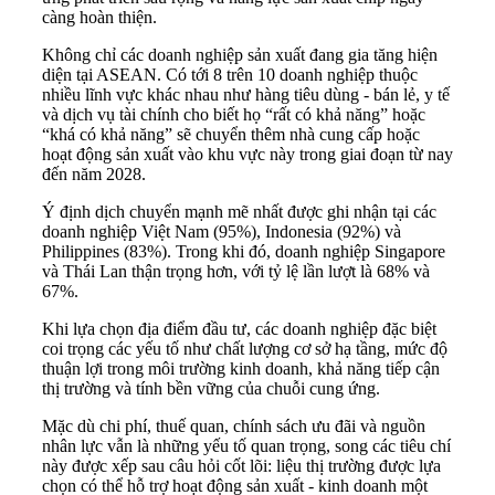
càng hoàn thiện.
Không chỉ các doanh nghiệp sản xuất đang gia tăng hiện
diện tại ASEAN. Có tới 8 trên 10 doanh nghiệp thuộc
nhiều lĩnh vực khác nhau như hàng tiêu dùng - bán lẻ, y tế
và dịch vụ tài chính cho biết họ “rất có khả năng” hoặc
“khá có khả năng” sẽ chuyển thêm nhà cung cấp hoặc
hoạt động sản xuất vào khu vực này trong giai đoạn từ nay
đến năm 2028.
Ý định dịch chuyển mạnh mẽ nhất được ghi nhận tại các
doanh nghiệp Việt Nam (95%), Indonesia (92%) và
Philippines (83%). Trong khi đó, doanh nghiệp Singapore
và Thái Lan thận trọng hơn, với tỷ lệ lần lượt là 68% và
67%.
Khi lựa chọn địa điểm đầu tư, các doanh nghiệp đặc biệt
coi trọng các yếu tố như chất lượng cơ sở hạ tầng, mức độ
thuận lợi trong môi trường kinh doanh, khả năng tiếp cận
thị trường và tính bền vững của chuỗi cung ứng.
Mặc dù chi phí, thuế quan, chính sách ưu đãi và nguồn
nhân lực vẫn là những yếu tố quan trọng, song các tiêu chí
này được xếp sau câu hỏi cốt lõi: liệu thị trường được lựa
chọn có thể hỗ trợ hoạt động sản xuất - kinh doanh một