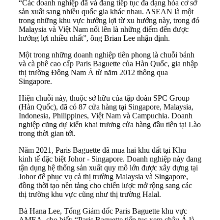
“Các doanh nghiệp đã và đang tiếp tục đa dạng hóa cơ sở
sản xuất sang nhiều quốc gia khác nhau. ASEAN là một
trong những khu vực hưởng lợi từ xu hướng này, trong đó
Malaysia và Việt Nam nổi lên là những điểm đến được
hưởng lợi nhiều nhất”, ông Brian Lee nhận định.
Một trong những doanh nghiệp tiên phong là chuỗi bánh
và cà phê cao cấp Paris Baguette của Hàn Quốc, gia nhập
thị trường Đông Nam Á từ năm 2012 thông qua
Singapore.
Hiện chuỗi này, thuộc sở hữu của tập đoàn SPC Group
(Hàn Quốc), đã có 87 cửa hàng tại Singapore, Malaysia,
Indonesia, Philippines, Việt Nam và Campuchia. Doanh
nghiệp cũng dự kiến khai trương cửa hàng đầu tiên tại Lào
trong thời gian tới.
Năm 2021, Paris Baguette đã mua hai khu đất tại Khu
kinh tế đặc biệt Johor - Singapore. Doanh nghiệp này đang
tận dụng hệ thống sản xuất quy mô lớn được xây dựng tại
Johor để phục vụ cả thị trường Malaysia và Singapore,
đồng thời tạo nền tảng cho chiến lược mở rộng sang các
thị trường khu vực cũng như thị trường Halal.
Bà Hana Lee, Tổng Giám đốc Paris Baguette khu vực
AMEA, cho biết: “Paris Baguette tiếp tục xem châu Á là