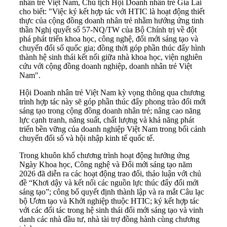
nhân trẻ Việt Nam, Chủ tịch Hội Doanh nhân trẻ Gia Lai
cho biết: "Việc ký kết hợp tác với HTIC là hoạt động thiết
thực của cộng đồng doanh nhân trẻ nhằm hướng ứng tinh
thần Nghị quyết số 57-NQ/TW của Bộ Chính trị về đột
phá phát triển khoa học, công nghệ, đổi mới sáng tạo và
chuyển đổi số quốc gia; đồng thời góp phần thúc đẩy hình
thành hệ sinh thái kết nối giữa nhà khoa học, viện nghiên
cứu với cộng đồng doanh nghiệp, doanh nhân trẻ Việt
Nam".
Hội Doanh nhân trẻ Việt Nam kỳ vọng thông qua chương
trình hợp tác này sẽ góp phần thúc đẩy phong trào đổi mới
sáng tạo trong cộng đồng doanh nhân trẻ; nâng cao năng
lực cạnh tranh, năng suất, chất lượng và khả năng phát
triển bền vững của doanh nghiệp Việt Nam trong bối cảnh
chuyển đổi số và hội nhập kinh tế quốc tế.
Trong khuôn khổ chương trình hoạt động hưởng ứng
Ngày Khoa học, Công nghệ và Đổi mới sáng tạo năm
2026 đã diễn ra các hoạt động trao đổi, thảo luận với chủ
đề “Khơi dậy và kết nối các nguồn lực thúc đẩy đổi mới
sáng tạo”; công bố quyết định thành lập và ra mắt Câu lạc
bộ Ươm tạo và Khởi nghiệp thuộc HTIC; ký kết hợp tác
với các đối tác trong hệ sinh thái đổi mới sáng tạo và vinh
danh các nhà đầu tư, nhà tài trợ đồng hành cùng chương