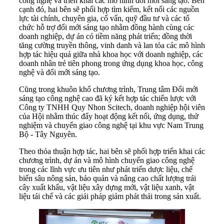
công nghệ và triển khai các mô hình đổi mới sáng tạo. Bên
cạnh đó, hai bên sẽ phối hợp tìm kiếm, kết nối các nguồn
lực tài chính, chuyên gia, cố vấn, quỹ đầu tư và các tổ
chức hỗ trợ đổi mới sáng tạo nhằm đồng hành cùng các
doanh nghiệp, dự án có tiềm năng phát triển; đồng thời
tăng cường truyền thông, vinh danh và lan tỏa các mô hình
hợp tác hiệu quả giữa nhà khoa học với doanh nghiệp, các
doanh nhân trẻ tiên phong trong ứng dụng khoa học, công
nghệ và đổi mới sáng tạo.
Cũng trong khuôn khổ chương trình, Trung tâm Đổi mới
sáng tạo công nghệ cao đã ký kết hợp tác chiến lược với
Công ty TNHH Quy Nhon Scitech, doanh nghiệp hội viên
của Hội nhằm thúc đẩy hoạt động kết nối, ứng dụng, thử
nghiệm và chuyển giao công nghệ tại khu vực Nam Trung
Bộ - Tây Nguyên.
Theo thỏa thuận hợp tác, hai bên sẽ phối hợp triển khai các
chương trình, dự án và mô hình chuyển giao công nghệ
trong các lĩnh vực ưu tiên như phát triển dược liệu, chế
biến sâu nông sản, bảo quản và nâng cao chất lượng trái
cây xuất khẩu, vật liệu xây dựng mới, vật liệu xanh, vật
liệu tái chế và các giải pháp giảm phát thải trong sản xuất.