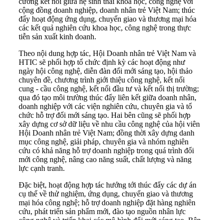
cường kết nối giữa hệ sinh thái khoa học, công nghệ với
cộng đồng doanh nghiệp, doanh nhân trẻ Việt Nam; thúc
đẩy hoạt động ứng dụng, chuyển giao và thương mại hóa
các kết quả nghiên cứu khoa học, công nghệ trong thực
tiễn sản xuất kinh doanh.
Theo nội dung hợp tác, Hội Doanh nhân trẻ Việt Nam và
HTIC sẽ phối hợp tổ chức định kỳ các hoạt động như
ngày hội công nghệ, diễn đàn đổi mới sáng tạo, hội thảo
chuyên đề, chương trình giới thiệu công nghệ, kết nối
cung - cầu công nghệ, kết nối đầu tư và kết nối thị trường;
qua đó tạo môi trường thúc đẩy liên kết giữa doanh nhân,
doanh nghiệp với các viện nghiên cứu, chuyên gia và tổ
chức hỗ trợ đổi mới sáng tạo. Hai bên cũng sẽ phối hợp
xây dựng cơ sở dữ liệu về nhu cầu công nghệ của hội viên
Hội Doanh nhân trẻ Việt Nam; đồng thời xây dựng danh
mục công nghệ, giải pháp, chuyên gia và nhóm nghiên
cứu có khả năng hỗ trợ doanh nghiệp trong quá trình đổi
mới công nghệ, nâng cao năng suất, chất lượng và năng
lực cạnh tranh.
Đặc biệt, hoạt động hợp tác hướng tới thúc đẩy các dự án
cụ thể về thử nghiệm, ứng dụng, chuyển giao và thương
mại hóa công nghệ; hỗ trợ doanh nghiệp đặt hàng nghiên
cứu, phát triển sản phẩm mới, đào tạo nguồn nhân lực