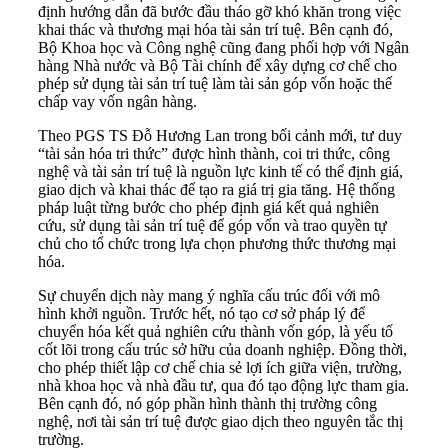
định hướng dẫn đã bước đầu tháo gỡ khó khăn trong việc
khai thác và thương mại hóa tài sản trí tuệ. Bên cạnh đó,
Bộ Khoa học và Công nghệ cũng đang phối hợp với Ngân
hàng Nhà nước và Bộ Tài chính để xây dựng cơ chế cho
phép sử dụng tài sản trí tuệ làm tài sản góp vốn hoặc thế
chấp vay vốn ngân hàng.
Theo PGS TS Đỗ Hương Lan trong bối cảnh mới, tư duy
“tài sản hóa tri thức” được hình thành, coi tri thức, công
nghệ và tài sản trí tuệ là nguồn lực kinh tế có thể định giá,
giao dịch và khai thác để tạo ra giá trị gia tăng. Hệ thống
pháp luật từng bước cho phép định giá kết quả nghiên
cứu, sử dụng tài sản trí tuệ để góp vốn và trao quyền tự
chủ cho tổ chức trong lựa chọn phương thức thương mại
hóa.
Sự chuyển dịch này mang ý nghĩa cấu trúc đối với mô
hình khởi nguồn. Trước hết, nó tạo cơ sở pháp lý để
chuyển hóa kết quả nghiên cứu thành vốn góp, là yếu tố
cốt lõi trong cấu trúc sở hữu của doanh nghiệp. Đồng thời,
cho phép thiết lập cơ chế chia sẻ lợi ích giữa viện, trường,
nhà khoa học và nhà đầu tư, qua đó tạo động lực tham gia.
Bên cạnh đó, nó góp phần hình thành thị trường công
nghệ, nơi tài sản trí tuệ được giao dịch theo nguyên tắc thị
trường.