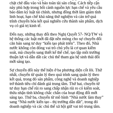
chặt chẽ đầu vào và bảo toàn tài sản công. Cách tiếp cận
này phù hợp trong bối cảnh nguồn lực hạn chế và yêu cầu
bảo đảm kỷ luật tài chính, nhưng đồng thời làm giảm tính
linh hoạt, hạn chế khả năng thử nghiệm và cản trở quá
trình chuyển hóa kết quả nghiên cứu thành sản phẩm, dịch
vụ có giá trị kinh tế.
Đến nay, những thay đổi theo Nghị Quyết 57- NQ/TW và
hệ thống các luật mới đã đặt nền móng cho sự chuyển đổi
căn bản sang tư duy “kiến tạo phát triển”. Theo đó, Nhà
nước không còn đóng vai trò chủ yếu là cơ quan kiểm
soát, mà chuyển sang thiết kế thể chế, tạo lập môi trường
thuận lợi và dẫn dắt các chủ thể tham gia hệ sinh thái đổi
mới sáng tạo.
Sự chuyển đổi này thể hiện ở ba phương diện cốt lõi. Thứ
nhất, chuyển từ quản lý theo quá trình sang quản lý theo
kết quả, trong đó sản phẩm, công nghệ và doanh nghiệp
trở thành tiêu chí đánh giá trung tâm. Thứ hai, chuyển từ
tư duy hạn chế rủi ro sang chấp nhận rủi ro có kiểm soát,
thừa nhận tính không chắc chắn của hoạt động đổi mới
sáng tạo. Thứ ba, chuyển từ mô hình “Nhà nước làm thay”
sang “Nhà nước kiến tạo - thị trường dẫn dắt”, trong đó
doanh nghiệp và các chủ thể xã hội giữ vai trò trung tâm.