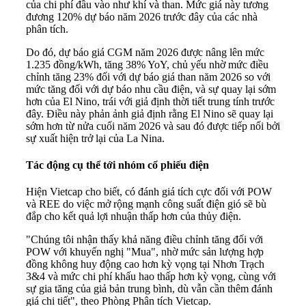
của chi phí đầu vào như khí và than. Mức giá này tương
đương 120% dự báo năm 2026 trước đây của các nhà
phân tích.
Do đó, dự báo giá CGM năm 2026 được nâng lên mức
1.235 đồng/kWh, tăng 38% YoY, chủ yếu nhờ mức điều
chỉnh tăng 23% đối với dự báo giá than năm 2026 so với
mức tăng đối với dự báo nhu cầu điện, và sự quay lại sớm
hơn của El Nino, trái với giả định thời tiết trung tính trước
đây. Điều này phản ảnh giả định rằng El Nino sẽ quay lại
sớm hơn từ nửa cuối năm 2026 và sau đó được tiếp nối bởi
sự xuất hiện trở lại của La Nina.
Tác động cụ thể tới nhóm cổ phiếu điện
Hiện Vietcap cho biết, có đánh giá tích cực đối với POW
và REE do việc mở rộng mạnh công suất điện gió sẽ bù
đắp cho kết quả lợi nhuận thấp hơn của thủy điện.
"Chúng tôi nhận thấy khả năng điều chỉnh tăng đối với
POW với khuyến nghị "Mua", nhờ mức sản lượng hợp
đồng không huy động cao hơn kỳ vọng tại Nhơn Trạch
3&4 và mức chi phí khấu hao thấp hơn kỳ vọng, cùng với
sự gia tăng của giả bản trung bình, dù vẫn cần thêm đánh
giá chi tiết", theo Phòng Phân tích Vietcap.