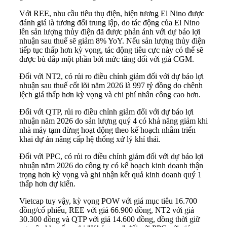
Với REE, nhu cầu tiêu thụ điện, hiện tương El Nino được
đánh giá là tương đối trung lập, do tác động của El Nino
lên sản lượng thủy điện đã được phản ánh với dự báo lợi
nhuận sau thuế sẽ giảm 8% YoY. Nếu sản lượng thủy điện
tiếp tục thấp hơn kỳ vọng, tác động tiêu cực này có thể sẽ
được bù đắp một phần bởi mức tăng đối với giá CGM.
Đối với NT2, có rủi ro điều chỉnh giảm đối với dự báo lợi
nhuận sau thuế cốt lõi năm 2026 là 997 tỷ đồng do chênh
lệch giá thấp hơn kỳ vọng và chi phí nhân công cao hơn.
Đối với QTP, rủi ro điều chỉnh giảm đối với dự báo lợi
nhuận năm 2026 do sản lượng quý 4 có khả năng giảm khi
nhà máy tạm dừng hoạt động theo kế hoạch nhằm triển
khai dự án nâng cấp hệ thống xử lý khí thải.
Đối với PPC, có rủi ro điều chỉnh giảm đối với dự báo lợi
nhuận năm 2026 do công ty có kế hoạch kinh doanh thận
trọng hơn kỳ vọng và ghi nhận kết quả kinh doanh quý 1
thấp hơn dự kiến.
Vietcap tuy vậy, kỳ vọng POW với giá mục tiêu 16.700
đồng/cổ phiếu, REE với giá 66.900 đồng, NT2 với giá
30.300 đồng và QTP với giá 14.600 đồng, đồng thời giữ