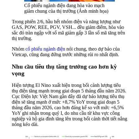
Cổ phiếu ngành điện đang hòa vào mạch
giảm chung của thị trường (Ảnh minh họa)
Trong phiên 2/6, hầu hết nhóm điện và năng lượng như
GAS, POW, REE, PGV, VSH... đều giảm điểm, hòa vào
sắc đỏ tràn ngập với số mã giảm gấp 3 lần số mã tăng trên
thị trường.
Nhóm
cổ phiếu ngành điện
nói chung, theo dự báo của
Vietcap, cũng đang đứng trước những rủi ro nhất định.
Nhu cầu tiêu thụ tăng trưởng cao hơn kỳ
vọng
Hiện tượng El Nino xuất hiện trong bối cảnh lượng tiêu
thụ điện tăng mạnh trong giai đoạn 5 tháng đầu năm 2026.
Cục Điện lực Việt Nam gần đây đã dự báo lượng tiêu thụ
điện sẽ tăng mạnh ở mức +8,7% YoY trong giai đoạn 5
tháng đầu năm 2026, cao hơn đáng kể so với mức +6,5%
YoY ghi nhận trong quý I, do nhu cầu từ khu vực công
nghiệp và hộ gia đình tăng lên trong bối cảnh thời tiết nắng
nóng kéo dài.