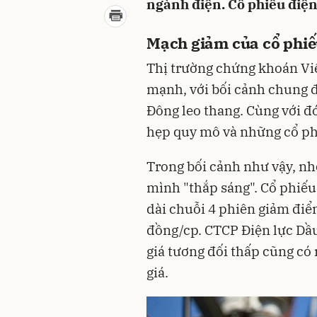
ngành điện. Cổ phiếu điện
Mạch giảm của cổ phi
Thị trường chứng khoán Việ
mạnh, với bối cảnh chung đ
Đông leo thang. Cùng với đó
hẹp quy mô và những cổ phi
Trong bối cảnh như vậy, nh
mình "thắp sáng". Cổ phiế
dài chuỗi 4 phiên giảm điểm
đồng/cp. CTCP Điện lực Dầ
giá tương đối thấp cũng c
giá.