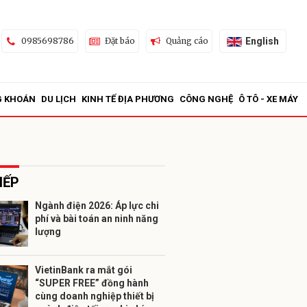
English
0985698786
Đặt báo
Quảng cáo
G KHOÁN
DU LỊCH
KINH TẾ ĐỊA PHƯƠNG
CÔNG NGHỆ
Ô TÔ - XE MÁY
IẾP
Ngành điện 2026: Áp lực chi
phí và bài toán an ninh năng
ửi
lượng
VietinBank ra mắt gói
“SUPER FREE” đồng hành
cùng doanh nghiệp thiết bị