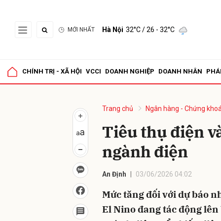
Hà Nội
32°C
/ 26 - 32°C
MỚI NHẤT
Gửi 
CHÍNH TRỊ - XÃ HỘI
VCCI
DOANH NGHIỆP
DOANH NHÂN
PHÁ
Trang chủ
Ngân hàng - Chứng kho
Tiêu thụ điện v
ngành điện
An Định
03/06/2026 04:02
Mức tăng đối với dự báo n
El Nino đang tác động lên