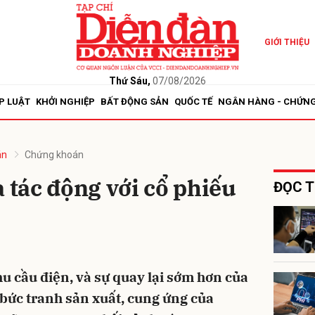
GIỚI THIỆU
bình luận
Thứ Sáu,
07/08/2026
P LUẬT
KHỞI NGHIỆP
BẤT ĐỘNG SẢN
QUỐC TẾ
NGÂN HÀNG - CHỨN
án
Chứng khoán
à tác động với cổ phiếu
ĐỌC T
Hủy
G
hu cầu điện, và sự quay lại sớm hơn của
 bức tranh sản xuất, cung ứng của