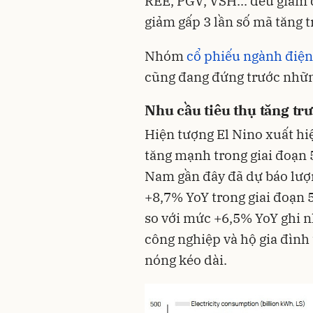
REE, PGV, VSH... đều giảm 
giảm gấp 3 lần số mã tăng t
Nhóm
cổ phiếu ngành điện
cũng đang đứng trước những
Nhu cầu tiêu thụ tăng tr
Hiện tượng El Nino xuất hiệ
tăng mạnh trong giai đoạn 
Nam gần đây đã dự báo lượ
+8,7% YoY trong giai đoạn 
so với mức +6,5% YoY ghi n
công nghiệp và hộ gia đình 
nóng kéo dài.