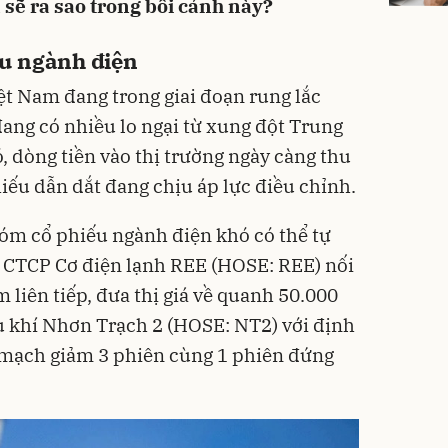
 sẽ ra sao trong bối cảnh này?
ếu ngành điện
t Nam đang trong giai đoạn rung lắc
ang có nhiều lo ngại từ xung đột Trung
, dòng tiền vào thị trường ngày càng thu
ếu dẫn dắt đang chịu áp lực điều chỉnh.
óm cổ phiếu ngành điện khó có thể tự
u CTCP Cơ điện lạnh REE (HOSE: REE) nối
 liên tiếp, đưa thị giá về quanh 50.000
u khí Nhơn Trạch 2 (HOSE: NT2) với định
ó mạch giảm 3 phiên cùng 1 phiên đứng