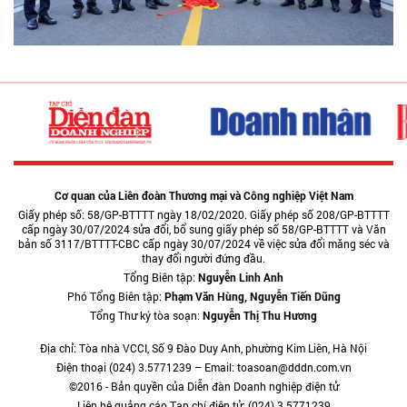
Cơ quan của Liên đoàn Thương mại và Công nghiệp Việt Nam
Giấy phép số: 58/GP-BTTTT ngày 18/02/2020. Giấy phép số 208/GP-BTTTT
cấp ngày 30/07/2024 sửa đổi, bổ sung giấy phép số 58/GP-BTTTT và Văn
bản số 3117/BTTTT-CBC cấp ngày 30/07/2024 về việc sửa đổi măng séc và
thay đổi người đứng đầu.
Tổng Biên tập:
Nguyễn Linh Anh
Phó Tổng Biên tập:
Phạm Văn Hùng, Nguyễn Tiến Dũng
Tổng Thư ký tòa soạn:
Nguyễn Thị Thu Hương
Địa chỉ: Tòa nhà VCCI, Số 9 Đào Duy Anh, phường Kim Liên, Hà Nội
Điện thoại (024) 3.5771239 – Email: toasoan@dddn.com.vn
©2016 - Bản quyền của Diễn đàn Doanh nghiệp điện tử
Liên hệ quảng cáo Tạp chí điện tử: (024) 3.5771239