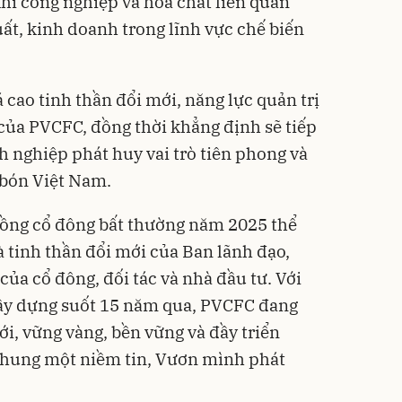
khí công nghiệp và hóa chất liên quan
uất, kinh doanh trong lĩnh vực chế biến
cao tinh thần đổi mới, năng lực quản trị
của PVCFC, đồng thời khẳng định sẽ tiếp
h nghiệp phát huy vai trò tiên phong và
 bón Việt Nam.
 đồng cổ đông bất thường năm 2025 thể
à tinh thần đổi mới của Ban lãnh đạo,
của cổ đông, đối tác và nhà đầu tư. Với
ây dựng suốt 15 năm qua, PVCFC đang
i, vững vàng, bền vững và đầy triển
“Chung một niềm tin, Vươn mình phát