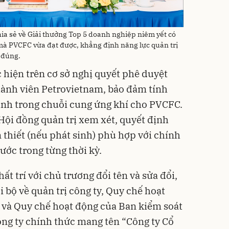
a sẻ về Giải thưởng Top 5 doanh nghiệp niêm yết có
mà PVCFC vừa đạt được, khẳng định năng lực quản trị
 đúng.
 hiện trên cơ sở nghị quyết phê duyệt
hành viên Petrovietnam, bảo đảm tính
ịnh trong chuỗi cung ứng khí cho PVCFC.
Hội đồng quản trị xem xét, quyết định
 thiết (nếu phát sinh) phù hợp với chính
ước trong từng thời kỳ.
ất trí với chủ trương đổi tên và sửa đổi,
i bộ về quản trị công ty, Quy chế hoạt
 và Quy chế hoạt động của Ban kiểm soát
ng ty chính thức mang tên “Công ty Cổ