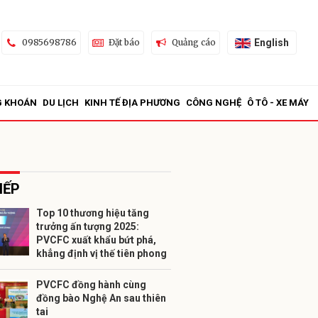
English
0985698786
Đặt báo
Quảng cáo
G KHOÁN
DU LỊCH
KINH TẾ ĐỊA PHƯƠNG
CÔNG NGHỆ
Ô TÔ - XE MÁY
IẾP
Top 10 thương hiệu tăng
trưởng ấn tượng 2025:
ửi
PVCFC xuất khẩu bứt phá,
khẳng định vị thế tiên phong
PVCFC đồng hành cùng
đồng bào Nghệ An sau thiên
tai