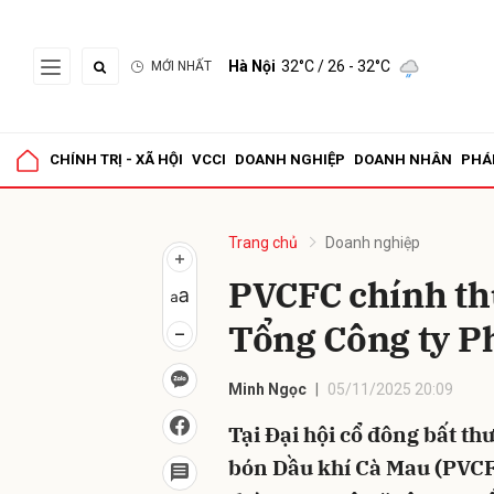
Hà Nội
32°C
/ 26 - 32°C
MỚI NHẤT
Gửi 
CHÍNH TRỊ - XÃ HỘI
VCCI
DOANH NGHIỆP
DOANH NHÂN
PHÁ
Trang chủ
Doanh nghiệp
PVCFC chính th
Tổng Công ty P
Minh Ngọc
05/11/2025 20:09
Tại Đại hội cổ đông bất t
bón Dầu khí Cà Mau (PVC