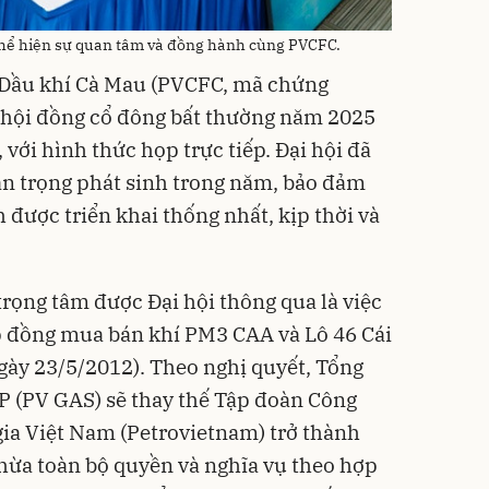
thể hiện sự quan tâm và đồng hành cùng PVCFC.
 Dầu khí Cà Mau (PVCFC, mã chứng
 hội đồng cổ đông bất thường năm 2025
với hình thức họp trực tiếp. Đại hội đã
an trọng phát sinh trong năm, bảo đảm
h được triển khai thống nhất, kịp thời và
rọng tâm được Đại hội thông qua là việc
p đồng mua bán khí PM3 CAA và Lô 46 Cái
y 23/5/2012). Theo nghị quyết, Tổng
P (PV GAS) sẽ thay thế Tập đoàn Công
ia Việt Nam (Petrovietnam) trở thành
thừa toàn bộ quyền và nghĩa vụ theo hợp