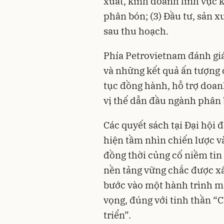
xuất, kinh doanh lĩnh vực 
phân bón; (3) Đầu tư, sản x
sau thu hoạch.
Phía Petrovietnam đánh giá 
và những kết quả ấn tượng 
tục đồng hành, hỗ trợ doan
vị thế dẫn đầu ngành phân
Các quyết sách tại Đại hội
hiện tầm nhìn chiến lược v
đồng thời củng cố niềm tin 
nền tảng vững chắc được x
bước vào một hành trình mớ
vọng, đúng với tinh thần 
triển”.