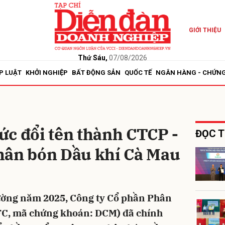
GIỚI THIỆU
bình luận
Thứ Sáu,
07/08/2026
P LUẬT
KHỞI NGHIỆP
BẤT ĐỘNG SẢN
QUỐC TẾ
NGÂN HÀNG - CHỨN
ức đổi tên thành CTCP -
ĐỌC T
hân bón Dầu khí Cà Mau
Hủy
G
hường năm 2025, Công ty Cổ phần Phân
FC, mã chứng khoán: DCM) đã chính