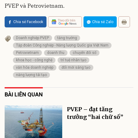
PVEP và Petrovietnam.
Theo dõi trên
Chia sẻ Facebook
Chia sẻ Zalo
Doanh nghiệp PVEP
tăng trưởng
Tập đoàn Công nghiệp - Năng lượng Quốc gia Việt Nam
Petrovietnam
doanh thu
chuyển đổi số
khoa học - công nghệ
trí tuệ nhân tạo
văn hóa doanh nghiệp
đổi mới sáng tạo
năng lượng tái tạo
BÀI LIÊN QUAN
PVEP – đạt tăng
trưởng “hai chữ số”