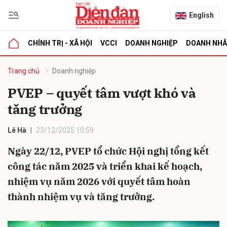
English
CHÍNH TRỊ - XÃ HỘI
VCCI
DOANH NGHIỆP
DOANH NH
bình luận
Trang chủ
Doanh nghiệp
PVEP – quyết tâm vượt khó và
tăng trưởng
Lê Hà
23/12/2025 10:59
Ngày 22/12, PVEP tổ chức Hội nghị tổng kết
công tác năm 2025 và triển khai kế hoạch,
Hủy
G
nhiệm vụ năm 2026 với quyết tâm hoàn
thành nhiệm vụ và tăng trưởng.