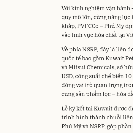
Với kinh nghiệm vận hành –
quy mô lớn, cùng năng lực 
khắp, PVFCCo – Phú Mỹ địn
vào lĩnh vực hóa chất tại V
Về phía NSRP, đây là liên 
quốc tế bao gồm Kuwait Pe
và Mitsui Chemicals, sở hữu
USD, công suất chế biến 10
đóng vai trò quan trọng tr
cung sản phẩm lọc – hóa dầ
Lễ ký kết tại Kuwait được 
trình hình thành chuỗi liê
Phú Mỹ và NSRP, góp phần 