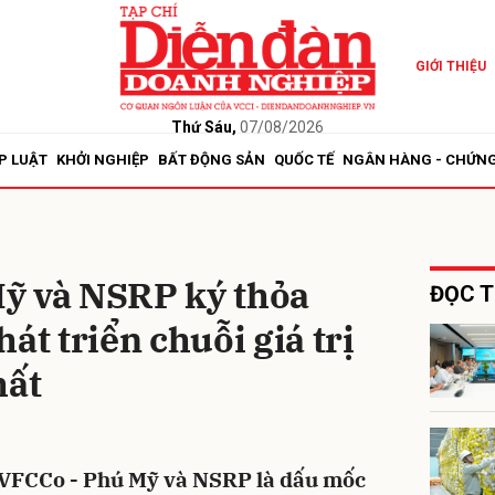
GIỚI THIỆU
bình luận
Thứ Sáu,
07/08/2026
P LUẬT
KHỞI NGHIỆP
BẤT ĐỘNG SẢN
QUỐC TẾ
NGÂN HÀNG - CHỨN
ỹ và NSRP ký thỏa
ĐỌC T
át triển chuỗi giá trị
Hủy
G
hất
PVFCCo - Phú Mỹ và NSRP là dấu mốc