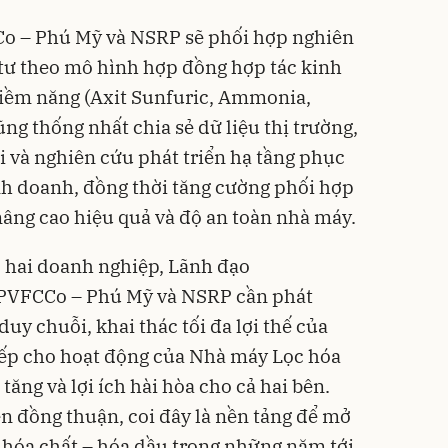
o – Phú Mỹ và NSRP sẽ phối hợp nghiên
 tư theo mô hình hợp đồng hợp tác kinh
tiềm năng (Axit Sunfuric, Ammonia,
ng thống nhất chia sẻ dữ liệu thị trường,
i và nghiên cứu phát triển hạ tầng phục
nh doanh, đồng thời tăng cường phối hợp
nâng cao hiệu quả và độ an toàn nhà máy.
 hai doanh nghiệp, Lãnh đạo
PVFCCo – Phú Mỹ và NSRP cần phát
duy chuỗi, khai thác tối đa lợi thế của
 tiếp cho hoạt động của Nhà máy Lọc hóa
 tăng và lợi ích hài hòa cho cả hai bên.
 đồng thuận, coi đây là nền tảng để mở
c hóa chất – hóa dầu trong những năm tới.