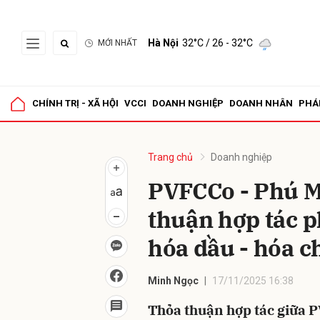
Hà Nội
32°C
/ 26 - 32°C
MỚI NHẤT
Gửi 
CHÍNH TRỊ - XÃ HỘI
VCCI
DOANH NGHIỆP
DOANH NHÂN
PHÁ
Trang chủ
Doanh nghiệp
PVFCCo - Phú M
thuận hợp tác ph
hóa dầu - hóa c
Minh Ngọc
17/11/2025 16:38
Thỏa thuận hợp tác giữa 