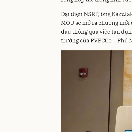
Đại diện NSRP, ông Kazuta
MOU sẽ mở ra chương mới ch
dầu thông qua việc tận dụn
trường của PVFCCo – Phú 