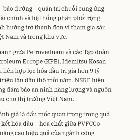
 bảo dưỡng – quản trị chuỗi cung ứng
tài chính và hệ thống phân phối rộng
h hướng trở thành đơn vị tham gia sâu
iệt Nam và trong khu vực.
doanh giữa Petrovietnam và các Tập đoàn
troleum Europe (KPE), Idemitsu Kosan
 liên hợp lọc hóa dầu trị giá hơn 9 tỷ
 triệu tấn dầu thô mỗi năm. NSRP hiện
ong đảm bảo an ninh năng lượng và nguồn
u cho thị trường Việt Nam.
đánh giá là dấu mốc quan trọng trong quá
n kết hóa dầu – hóa chất giữa PVFCCo –
nâng cao hiệu quả của ngành công