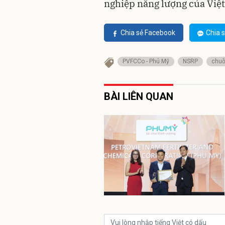
nghiệp năng lượng của Việ
Chia sẻ Facebook
Chia s
PVFCCo - Phú Mỹ
NSRP
chuỗi
BÀI LIÊN QUAN