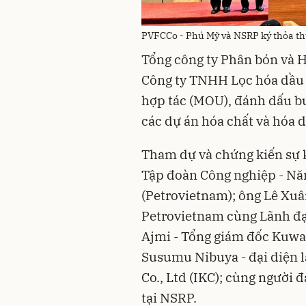
PVFCCo - Phú Mỹ và NSRP ký thỏa thuậ
Tổng công ty Phân bón và 
Công ty TNHH Lọc hóa dầu 
hợp tác (MOU), đánh dấu bư
các dự án hóa chất và hóa 
Tham dự và chứng kiến sự 
Tập đoàn Công nghiệp - Nă
(Petrovietnam); ông Lê Xu
Petrovietnam cùng Lãnh đạ
Ajmi - Tổng giám đốc Kuwai
Susumu Nibuya - đại diện 
Co., Ltd (IKC); cùng người 
tại NSRP.