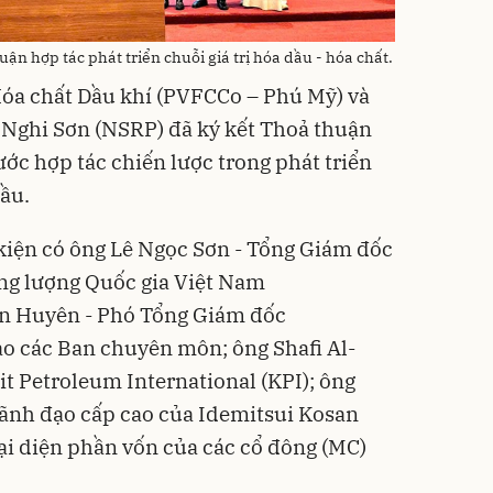
n hợp tác phát triển chuỗi giá trị hóa dầu - hóa chất.
Hóa chất Dầu khí (PVFCCo – Phú Mỹ) và
Nghi Sơn (NSRP) đã ký kết Thoả thuận
ớc hợp tác chiến lược trong phát triển
dầu.
kiện có ông Lê Ngọc Sơn - Tổng Giám đốc
ng lượng Quốc gia Việt Nam
ân Huyên - Phó Tổng Giám đốc
o các Ban chuyên môn; ông Shafi Al-
t Petroleum International (KPI); ông
lãnh đạo cấp cao của Idemitsui Kosan
đại diện phần vốn của các cổ đông (MC)