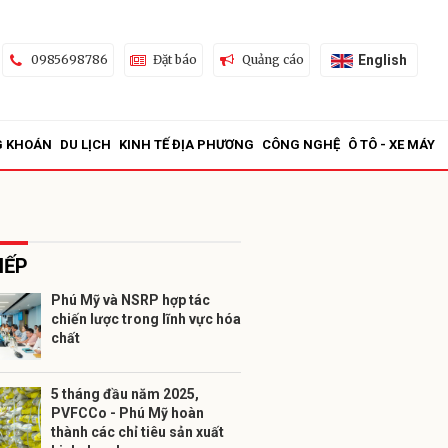
English
0985698786
Đặt báo
Quảng cáo
G KHOÁN
DU LỊCH
KINH TẾ ĐỊA PHƯƠNG
CÔNG NGHỆ
Ô TÔ - XE MÁY
IẾP
Phú Mỹ và NSRP hợp tác
chiến lược trong lĩnh vực hóa
ửi
chất
5 tháng đầu năm 2025,
PVFCCo - Phú Mỹ hoàn
thành các chỉ tiêu sản xuất