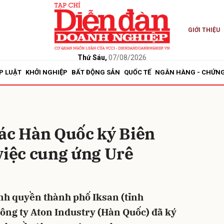
GIỚI THIỆU
bình luận
Thứ Sáu,
07/08/2026
P LUẬT
KHỞI NGHIỆP
BẤT ĐỘNG SẢN
QUỐC TẾ
NGÂN HÀNG - CHỨN
tác Hàn Quốc ký Biên
việc cung ứng Urê
Hủy
G
nh quyền thành phố Iksan (tỉnh
ông ty Aton Industry (Hàn Quốc) đã ký