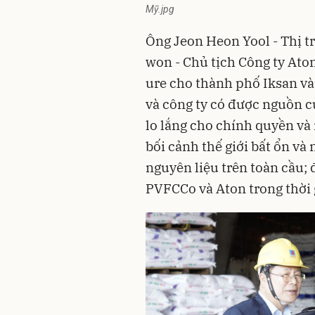
Mỹ.jpg
Ông Jeon Heon Yool - Thị t
won - Chủ tịch Công ty At
ure cho thành phố Iksan và
và công ty có được nguồn c
lo lắng cho chính quyền và 
bối cảnh thế giới bất ổn v
nguyên liệu trên toàn cầu; 
PVFCCo và Aton trong thời g