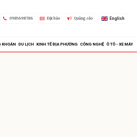
English
0985698786
Đặt báo
Quảng cáo
G KHOÁN
DU LỊCH
KINH TẾ ĐỊA PHƯƠNG
CÔNG NGHỆ
Ô TÔ - XE MÁY
ửi