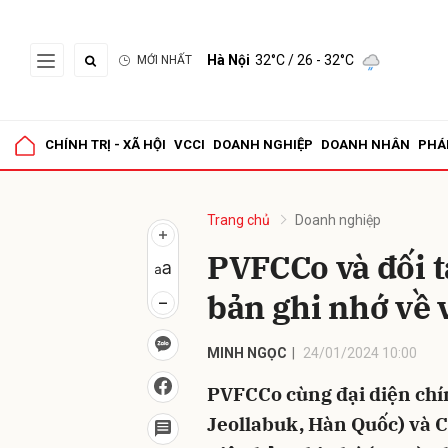
Hà Nội
32°C
/ 26 - 32°C
MỚI NHẤT
Gửi 
CHÍNH TRỊ - XÃ HỘI
VCCI
DOANH NGHIỆP
DOANH NHÂN
PHÁ
Trang chủ
Doanh nghiệp
PVFCCo và đối 
bản ghi nhớ về 
MINH NGỌC
24/01/2024 10:00
PVFCCo cùng đại diện chí
Jeollabuk, Hàn Quốc) và C