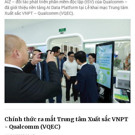
AIZ – đối tác phát triển phần mềm độc lập (ISV) của Qualcomm –
đã giới thiệu nền tảng AI Data Platform tại Lễ khai mạc Trung tâm
Xuất sắc VNPT – Qualcomm (VQEC).
Chính thức ra mắt Trung tâm Xuất sắc VNPT
- Qualcomm (VQEC)