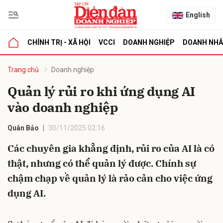
English
CHÍNH TRỊ - XÃ HỘI
VCCI
DOANH NGHIỆP
DOANH NH
bình luận
Trang chủ
Doanh nghiệp
Quản lý rủi ro khi ứng dụng AI
vào doanh nghiệp
Quân Bảo
30/11/2025 02:16
Các chuyên gia khẳng định, rủi ro của AI là có
thật, nhưng có thể quản lý được. Chính sự
Hủy
G
chậm chạp về quản lý là rảo cản cho việc ứng
dụng AI.