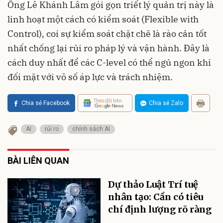
Ông Lê Khánh Lâm gói gọn triết lý quản trị này là
linh hoạt một cách có kiểm soát (Flexible with
Control), coi sự kiểm soát chặt chẽ là rào cản tốt
nhất chống lại rủi ro pháp lý và vận hành. Đây là
cách duy nhất để các C-level có thể ngủ ngon khi
đối mặt với vô số áp lực và trách nhiệm.
Theo dõi trên
Chia sẻ Facebook
Chia sẻ Zalo
AI
rủi ro
chính sách AI
BÀI LIÊN QUAN
Dự thảo Luật Trí tuệ
nhân tạo: Cần có tiêu
chí định lượng rõ ràng