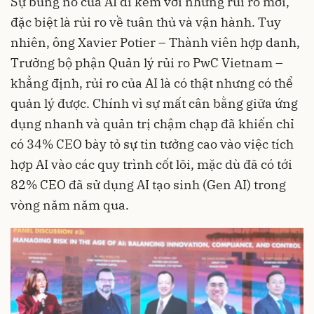
Sự bùng nổ của AI đi kèm với những rủi ro mới,
đặc biệt là rủi ro về tuân thủ và vận hành. Tuy
nhiên, ông Xavier Potier – Thành viên hợp danh,
Trưởng bộ phận Quản lý rủi ro PwC Vietnam –
khẳng định, rủi ro của AI là có thật nhưng có thể
quản lý được. Chính vì sự mất cân bằng giữa ứng
dụng nhanh và quản trị chậm chạp đã khiến chỉ
có 34% CEO bày tỏ sự tin tưởng cao vào việc tích
hợp AI vào các quy trình cốt lõi, mặc dù đã có tới
82% CEO đã sử dụng AI tạo sinh (Gen AI) trong
vòng năm năm qua.