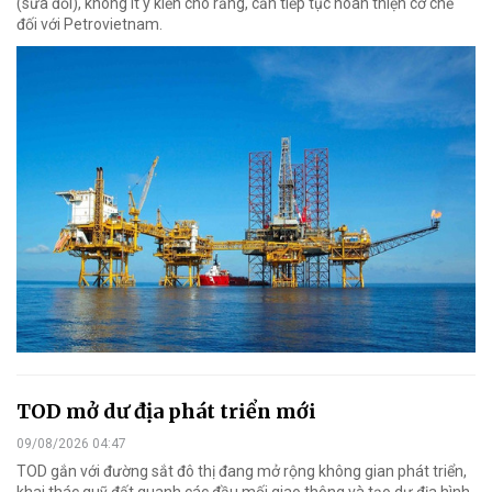
(sửa đổi), không ít ý kiến cho rằng, cần tiếp tục hoàn thiện cơ chế
đối với Petrovietnam.
TOD mở dư địa phát triển mới
09/08/2026 04:47
TOD gắn với đường sắt đô thị đang mở rộng không gian phát triển,
khai thác quỹ đất quanh các đầu mối giao thông và tạo dư địa hình