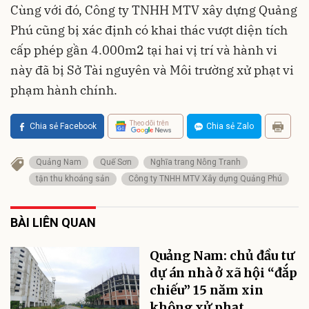
Cùng với đó, Công ty TNHH MTV xây dựng Quảng
Phú cũng bị xác định có khai thác vượt diện tích
cấp phép gần 4.000m2 tại hai vị trí và hành vi
này đã bị Sở Tài nguyên và Môi trường xử phạt vi
phạm hành chính.
Theo dõi trên
Chia sẻ Facebook
Chia sẻ Zalo
Quảng Nam
Quế Sơn
Nghĩa trang Nỗng Tranh
tận thu khoáng sản
Công ty TNHH MTV Xây dựng Quảng Phú
BÀI LIÊN QUAN
Quảng Nam: chủ đầu tư
dự án nhà ở xã hội “đắp
chiếu” 15 năm xin
không xử phạt