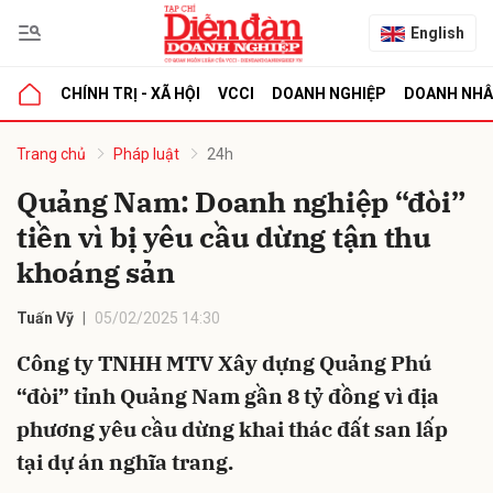
English
CHÍNH TRỊ - XÃ HỘI
VCCI
DOANH NGHIỆP
DOANH NH
bình luận
Trang chủ
Pháp luật
24h
Quảng Nam: Doanh nghiệp “đòi”
tiền vì bị yêu cầu dừng tận thu
khoáng sản
Tuấn Vỹ
05/02/2025 14:30
Công ty TNHH MTV Xây dựng Quảng Phú
Hủy
G
“đòi” tỉnh Quảng Nam gần 8 tỷ đồng vì địa
phương yêu cầu dừng khai thác đất san lấp
tại dự án nghĩa trang.