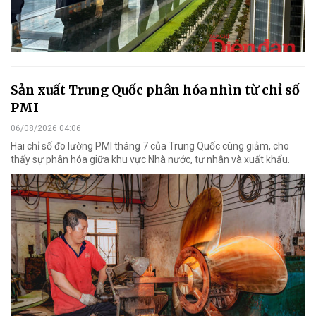
Sản xuất Trung Quốc phân hóa nhìn từ chỉ số
PMI
06/08/2026 04:06
Hai chỉ số đo lường PMI tháng 7 của Trung Quốc cùng giảm, cho
thấy sự phân hóa giữa khu vực Nhà nước, tư nhân và xuất khẩu.