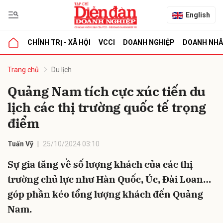
English
CHÍNH TRỊ - XÃ HỘI
VCCI
DOANH NGHIỆP
DOANH NH
bình luận
Trang chủ
Du lịch
Quảng Nam tích cực xúc tiến du
lịch các thị trường quốc tế trọng
điểm
Tuấn Vỹ
25/10/2024 03:10
Sự gia tăng về số lượng khách của các thị
Hủy
G
trường chủ lực như Hàn Quốc, Úc, Đài Loan…
góp phần kéo tổng lượng khách đến Quảng
Nam.