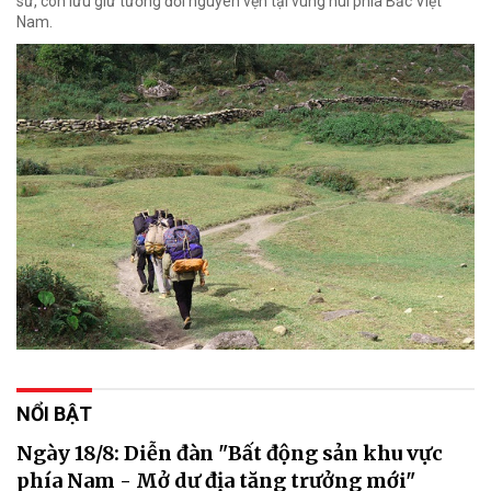
sử, còn lưu giữ tương đối nguyên vẹn tại vùng núi phía Bắc Việt
Nam.
NỔI BẬT
Ngày 18/8: Diễn đàn "Bất động sản khu vực
phía Nam - Mở dư địa tăng trưởng mới"