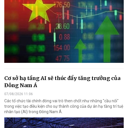
Cơ sở hạ tầng AI sẽ thúc đẩy tăng trưởng của
Đông Nam Á
07/08/2026 11:06
Các tổ chức tài chính đóng vai trò then chốt như những "cầu nối"
trong việc tạo điều kiện cho sự thành công của dự án hạ tầng trí tuệ
nhân tạo (AI) trong Đông Nam Á.