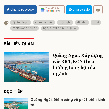
Theo dõi trên
Chia sẻ Facebook
Chia sẻ Zalo
Quảng Ngãi
doanh nghiệp
Hội nghị
đất đai
thuế
môi trường đầu tư
Nghị quyết số 68/NQ/TW
BÀI LIÊN QUAN
Quảng Ngãi: Xây dựng
các KKT, KCN theo
hướng tổng hợp đa
ngành
ĐỌC TIẾP
Quảng Ngãi: Điểm sáng về phát triển kinh
tế