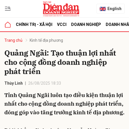
English
CHÍNH TRỊ - XÃ HỘI
VCCI
DOANH NGHIỆP
DOANH NH
bình luận
Trang chủ
Kinh tế địa phương
Quảng Ngãi: Tạo thuận lợi nhất
cho cộng đồng doanh nghiệp
phát triển
Thùy Linh
26/08/2025 18:33
Tỉnh Quảng Ngãi luôn tạo điều kiện thuận lợi
Hủy
G
nhất cho cộng đồng doanh nghiệp phát triển,
đóng góp vào tăng trưởng kinh tế địa phương.