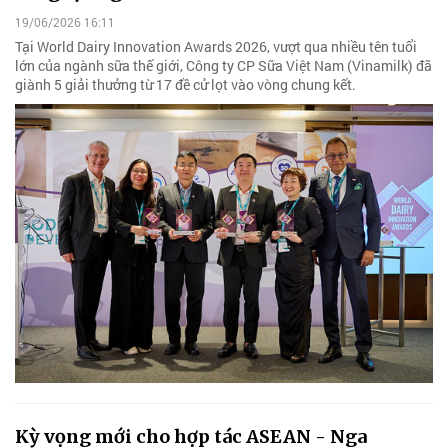
19/06/2026 16:11
Tại World Dairy Innovation Awards 2026, vượt qua nhiều tên tuổi
lớn của ngành sữa thế giới, Công ty CP Sữa Việt Nam (Vinamilk) đã
giành 5 giải thưởng từ 17 đề cử lọt vào vòng chung kết.
Kỳ vọng mới cho hợp tác ASEAN - Nga