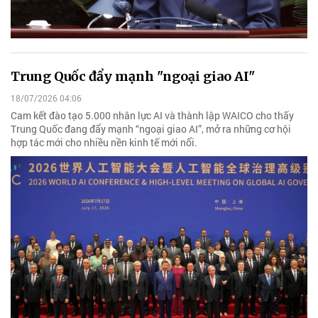
Trung Quốc đẩy mạnh "ngoại giao AI"
18/07/2026 04:06
Cam kết đào tạo 5.000 nhân lực AI và thành lập WAICO cho thấy
Trung Quốc đang đẩy mạnh “ngoại giao AI”, mở ra những cơ hội
hợp tác mới cho nhiều nền kinh tế mới nổi.