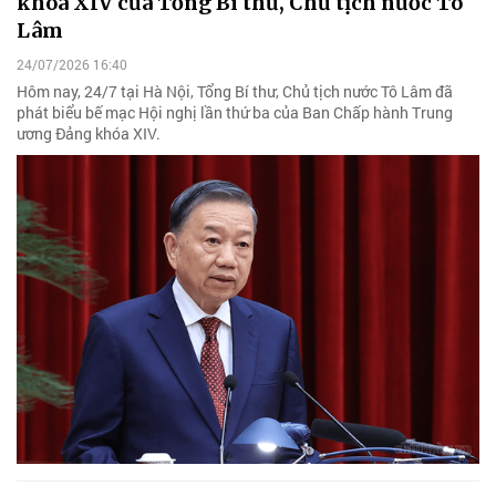
khóa XIV của Tổng Bí thư, Chủ tịch nước Tô
Lâm
24/07/2026 16:40
Hôm nay, 24/7 tại Hà Nội, Tổng Bí thư, Chủ tịch nước Tô Lâm đã
phát biểu bế mạc Hội nghị lần thứ ba của Ban Chấp hành Trung
ương Đảng khóa XIV.