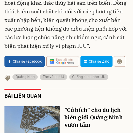
hoạt động khai thác thủy hải sản trên biển. Đồng
thời, kiểm soát chặt chẽ đối với các phương tiện
xuất nhập bến, kiên quyết không cho xuất bến
các phương tiện không đủ điều kiện phối hợp với
các lực lượng chức năng như kiểm ngư, cảnh sát
biển phát hiện xử lý vi phạm IUU”.
Theo dõi trên
Chia sẻ Facebook
Chia sẻ Zalo
Quảng Ninh
Thẻ vàng IUU
Chống khai thác IUU
BÀI LIÊN QUAN
"Cú hích" cho du lịch
biên giới Quảng Ninh
vươn tầm