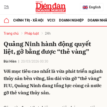
English
CHÍNH TRỊ - XÃ HỘI
VCCI
DOANH NGHIỆP
DOANH NH
bình luận
Trang chủ
Pháp luật
24h
Quảng Ninh hành động quyết
liệt, gỡ bằng được “thẻ vàng”
Bùi Hiền
20/03/2026 00:30
Với mục tiêu cao nhất là vừa phát triển ngành
thủy sản bền vững, lâu dài vừa gỡ “thẻ vàng”
Hủy
G
IUU, Quảng Ninh đang tổng lực cùng cả nước
gỡ thẻ vàng thủy sản.