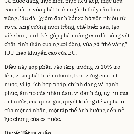
Cả nước đang thực hiện mục tiêu kép, mục tiêu
cao nhất là vừa phát triển ngành thủy sản bền
vững, lâu dài (giảm đánh bắt xa bờ vốn nhiều rủi
ro và tăng cường nuôi trồng, chế biến sâu, tạo
việc làm, sinh kế, góp phần nâng cao đời sống vật
chất, tinh thần của người dân), vừa gỡ “thẻ vàng”
IUU theo khuyến cáo của EU.
Điều này góp phần vào tăng trưởng từ 10% trở
lên, vì sự phát triển nhanh, bền vững của đất
nước, vì lợi ích hợp pháp, chính đáng và hạnh
phúc, ấm no của nhân dân, vì danh dự, uy tín của
đất nước, của quốc gia, quyết không để vi phạm
của một cá nhân, một tập thể ảnh hưởng đến nỗ
lực chung của cả nước.
Quyết liệt ra quân