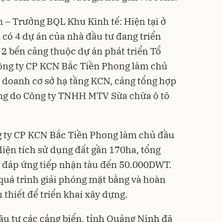
 – Trưởng BQL Khu Kinh tế: Hiện tại ở
có 4 dự án của nhà đầu tư đang triển
ó 2 bến cảng thuộc dự án phát triển Tổ
ông ty CP KCN Bắc Tiền Phong làm chủ
h doanh cơ sở hạ tầng KCN, cảng tổng hợp
ằng do Công ty TNHH MTV Sữa chữa ô tô
g ty CP KCN Bắc Tiền Phong làm chủ đầu
diện tích sử dụng đất gần 170ha, tổng
, đáp ứng tiếp nhận tàu đến 50.000DWT.
quá trình giải phóng mặt bằng và hoàn
 thiết để triển khai xây dựng.
ầu tư các cảng biển, tỉnh Quảng Ninh đã