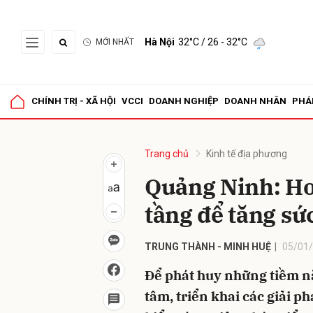
Hà Nội
32°C
/ 26 - 32°C
MỚI NHẤT
Gửi 
CHÍNH TRỊ - XÃ HỘI
VCCI
DOANH NGHIỆP
DOANH NHÂN
PHÁ
Trang chủ
Kinh tế địa phương
Quảng Ninh: Ho
tầng để tăng sứ
TRUNG THÀNH - MINH HUỆ
05/01/
Để phát huy những tiềm năn
tâm, triển khai các giải p