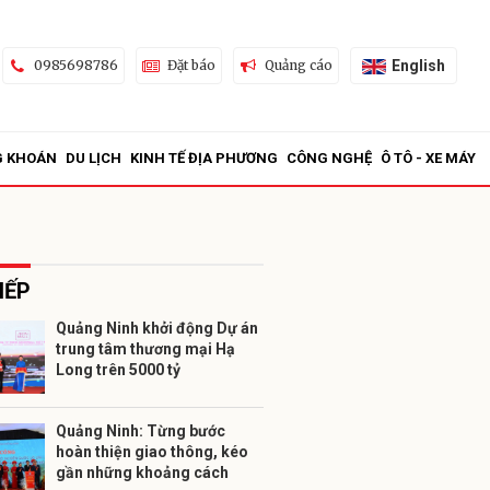
English
0985698786
Đặt báo
Quảng cáo
G KHOÁN
DU LỊCH
KINH TẾ ĐỊA PHƯƠNG
CÔNG NGHỆ
Ô TÔ - XE MÁY
IẾP
Quảng Ninh khởi động Dự án
trung tâm thương mại Hạ
ửi
Long trên 5000 tỷ
Quảng Ninh: Từng bước
hoàn thiện giao thông, kéo
gần những khoảng cách