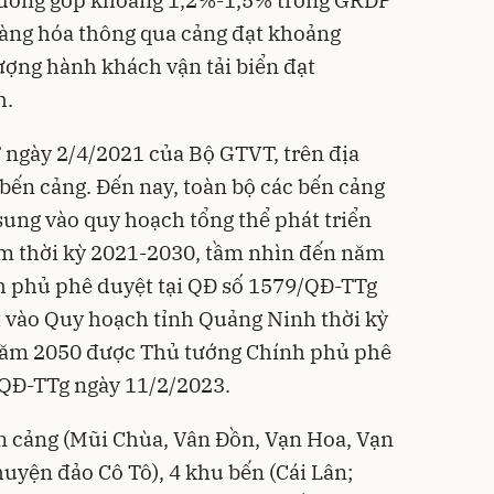
hàng hóa thông qua cảng đạt khoảng
lượng hành khách vận tải biển đạt
h.
gày 2/4/2021 của Bộ GTVT, trên địa
bến cảng. Đến nay, toàn bộ các bến cảng
sung vào quy hoạch tổng thể phát triển
am thời kỳ 2021-2030, tầm nhìn đến năm
 phủ phê duyệt tại QĐ số 1579/QĐ-TTg
 vào Quy hoạch tỉnh Quảng Ninh thời kỳ
năm 2050 được Thủ tướng Chính phủ phê
/QĐ-TTg ngày 11/2/2023.
ến cảng (Mũi Chùa, Vân Đồn, Vạn Hoa, Vạn
uyện đảo Cô Tô), 4 khu bến (Cái Lân;