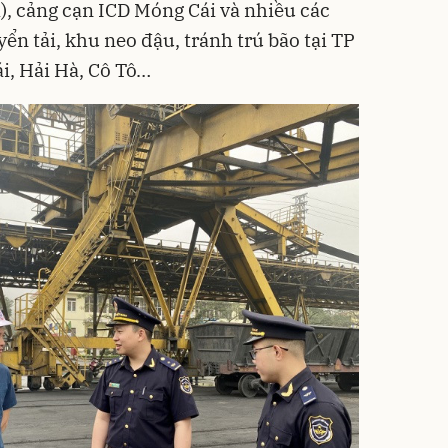
, cảng cạn ICD Móng Cái và nhiều các
n tải, khu neo đậu, tránh trú bão tại TP
i, Hải Hà, Cô Tô…