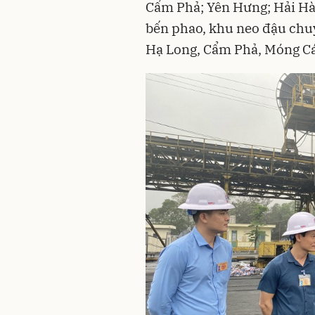
Cẩm Phả; Yên Hưng; Hải Hà)
bến phao, khu neo đậu chuyể
Hạ Long, Cẩm Phả, Móng Cá