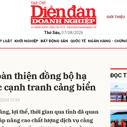
GIỚI THIỆU
bình luận
Thứ Sáu,
07/08/2026
P LUẬT
KHỞI NGHIỆP
BẤT ĐỘNG SẢN
QUỐC TẾ
NGÂN HÀNG - CHỨN
àn thiện đồng bộ hạ
ĐỌC T
c cạnh tranh cảng biển
Hủy
G
2024 15:59
g, lợi thế, thời gian qua tỉnh đã quan
háp nâng cao chất lượng dịch vụ cảng