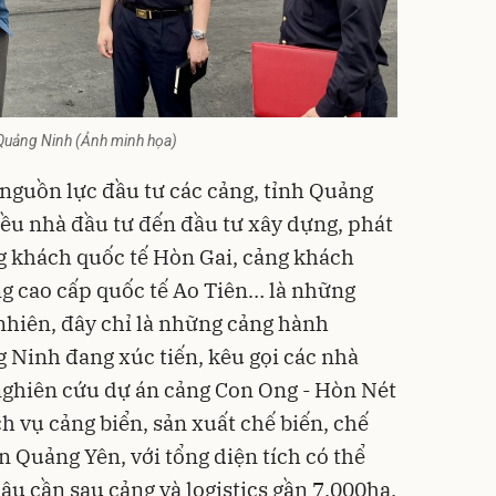
 Quảng Ninh (Ảnh minh họa)
nguồn lực đầu tư các cảng, tỉnh
Quảng
ều nhà đầu tư đến đầu tư xây dựng, phát
ng khách quốc tế Hòn Gai, cảng khách
g cao cấp quốc tế Ao Tiên… là những
 nhiên, đây chỉ là những cảng hành
g Ninh đang xúc tiến, kêu gọi các nhà
nghiên cứu dự án cảng Con Ong - Hòn Nét
h vụ cảng biển, sản xuất chế biến, chế
n Quảng Yên, với tổng diện tích có thể
ậu cần sau cảng và logistics gần 7.000ha.