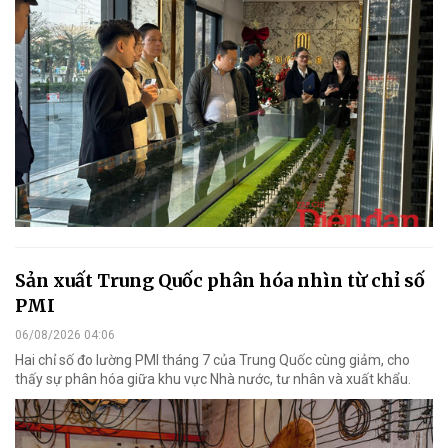
Sản xuất Trung Quốc phân hóa nhìn từ chỉ số
PMI
06/08/2026 04:06
Hai chỉ số đo lường PMI tháng 7 của Trung Quốc cùng giảm, cho
thấy sự phân hóa giữa khu vực Nhà nước, tư nhân và xuất khẩu.