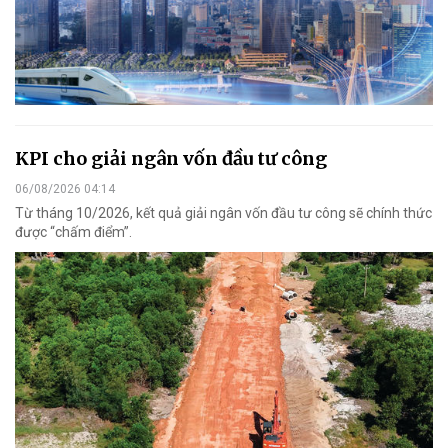
KPI cho giải ngân vốn đầu tư công
06/08/2026 04:14
Từ tháng 10/2026, kết quả giải ngân vốn đầu tư công sẽ chính thức
được “chấm điểm”.