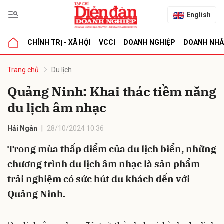
English
CHÍNH TRỊ - XÃ HỘI
VCCI
DOANH NGHIỆP
DOANH NH
bình luận
Trang chủ
Du lịch
Quảng Ninh: Khai thác tiềm năng
du lịch âm nhạc
Hải Ngân
28/10/2024 10:36
Trong mùa thấp điểm của du lịch biển, những
chương trình du lịch âm nhạc là sản phẩm
Hủy
G
trải nghiệm có sức hút du khách đến với
Quảng Ninh.