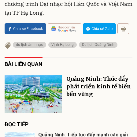
chương trình Đại nhạc hội Hàn Quốc và Việt Nam
tại TP Hạ Long.
Theo dõi trên
Chia sẻ Facebook
Chia sẻ Zalo
du lịch âm nhạc
Vịnh Hạ Long
Du lịch Quảng Ninh
BÀI LIÊN QUAN
Quảng Ninh: Thúc đẩy
phát triển kinh tế biển
bền vững
ĐỌC TIẾP
Quảng Ninh: Tiếp tục đẩy mạnh các giải