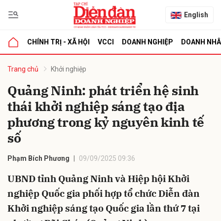
English
CHÍNH TRỊ - XÃ HỘI
VCCI
DOANH NGHIỆP
DOANH NH
bình luận
Trang chủ
Khởi nghiệp
Quảng Ninh: phát triển hệ sinh
thái khởi nghiệp sáng tạo địa
phương trong kỷ nguyên kinh tế
số
Phạm Bích Phương
09/09/2025 09:36
Hủy
G
UBND tỉnh Quảng Ninh và Hiệp hội Khởi
nghiệp Quốc gia phối hợp tổ chức Diễn đàn
Khởi nghiệp sáng tạo Quốc gia lần thứ 7 tại