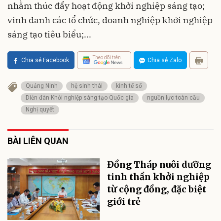
nhằm thúc đẩy hoạt động khởi nghiệp sáng tạo;
vinh danh các tổ chức, doanh nghiệp khởi nghiệp
sáng tạo tiêu biểu;...
Theo dõi trên
Chia sẻ Facebook
Chia sẻ Zalo
Quảng Ninh
hệ sinh thái
kinh tế số
Diễn đàn Khởi nghiệp sáng tạo Quốc gia
nguồn lực toàn cầu
Nghị quyết
BÀI LIÊN QUAN
Đồng Tháp nuôi dưỡng
tinh thần khởi nghiệp
từ cộng đồng, đặc biệt
giới trẻ