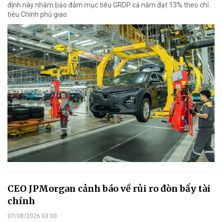
định này nhằm bảo đảm mục tiêu GRDP cả năm đạt 13% theo chỉ
tiêu Chính phủ giao.
CEO JPMorgan cảnh báo về rủi ro đòn bẩy tài
chính
07/08/2026 03:00