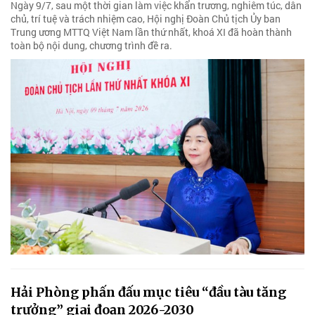
Ngày 9/7, sau một thời gian làm việc khẩn trương, nghiêm túc, dân
chủ, trí tuệ và trách nhiệm cao, Hội nghị Đoàn Chủ tịch Ủy ban
Trung ương MTTQ Việt Nam lần thứ nhất, khoá XI đã hoàn thành
toàn bộ nội dung, chương trình đề ra.
Hải Phòng phấn đấu mục tiêu “đầu tàu tăng
trưởng” giai đoạn 2026-2030