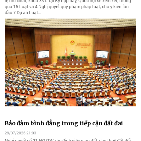
lệ thứ Nhất, khóa XVI. Tại Kỳ họp này, Quốc hội sẽ xem xét, thông
qua 15 Luật và 4 Nghị quyết quy phạm pháp luật, cho ý kiến lần
đầu 7 Dự án Luật…
Bảo đảm bình đẳng trong tiếp cận đất đai
29/07/2026 21:03
Nghị quyết số 21-NQ/TW xác định việc giao đất, cho thuê đất đối