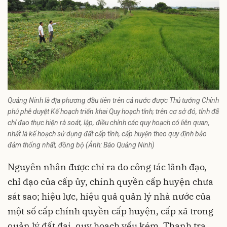
Quảng Ninh là địa phương đầu tiên trên cả nước được Thủ tướng Chính
phủ phê duyệt Kế hoạch triển khai Quy hoạch tỉnh; trên cơ sở đó, tỉnh đã
chỉ đạo thực hiện rà soát, lập, điều chỉnh các quy hoạch có liên quan,
nhất là kế hoạch sử dụng đất cấp tỉnh, cấp huyện theo quy định bảo
đảm thống nhất, đồng bộ (Ảnh: Báo Quảng Ninh)
Nguyên nhân được chỉ ra do công tác lãnh đạo,
chỉ đạo của cấp ủy, chính quyền cấp huyện chưa
sát sao; hiệu lực, hiệu quả quản lý nhà nước của
một số cấp chính quyền cấp huyện, cấp xã trong
quản lý đất đai, quy hoạch yếu kém. Thanh tra