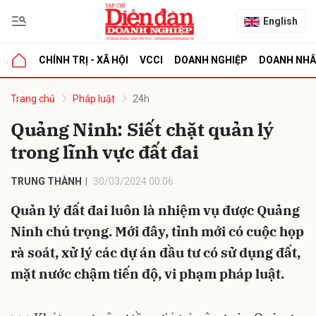
English
CHÍNH TRỊ - XÃ HỘI
VCCI
DOANH NGHIỆP
DOANH NH
bình luận
Trang chủ
Pháp luật
24h
Quảng Ninh: Siết chặt quản lý
trong lĩnh vực đất đai
TRUNG THÀNH
30/03/2024 00:06
Quản lý đất đai luôn là nhiệm vụ được Quảng
Ninh chú trọng. Mới đây, tỉnh mới có cuộc họp
Hủy
G
rà soát, xử lý các dự án đầu tư có sử dụng đất,
mặt nước chậm tiến độ, vi phạm pháp luật.