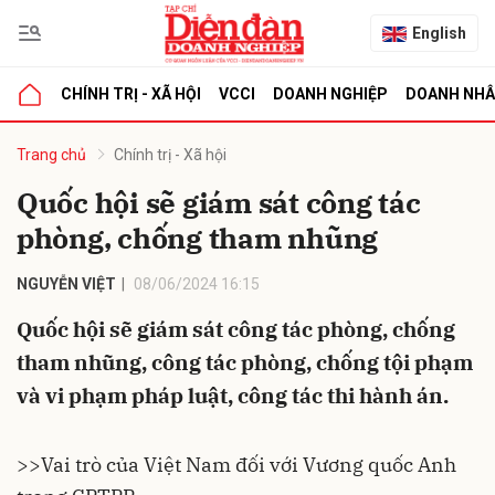
English
CHÍNH TRỊ - XÃ HỘI
VCCI
DOANH NGHIỆP
DOANH NH
bình luận
Trang chủ
Chính trị - Xã hội
Quốc hội sẽ giám sát công tác
phòng, chống tham nhũng
NGUYỄN VIỆT
08/06/2024 16:15
Quốc hội sẽ giám sát công tác phòng, chống
tham nhũng, công tác phòng, chống tội phạm
Hủy
G
và vi phạm pháp luật, công tác thi hành án.
>>
Vai trò của Việt Nam đối với Vương quốc Anh