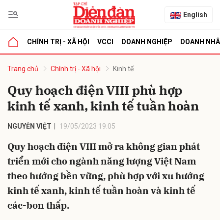
English
CHÍNH TRỊ - XÃ HỘI
VCCI
DOANH NGHIỆP
DOANH NH
bình luận
Trang chủ
Chính trị - Xã hội
Kinh tế
Quy hoạch điện VIII phù hợp
kinh tế xanh, kinh tế tuần hoàn
NGUYỄN VIỆT
19/05/2023 19:05
Quy hoạch điện VIII mở ra không gian phát
triển mới cho ngành năng lượng Việt Nam
Hủy
G
theo hướng bền vững, phù hợp với xu hướng
kinh tế xanh, kinh tế tuần hoàn và kinh tế
các-bon thấp.