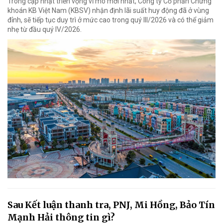
Trong cập nhật triển vọng vĩ mô mới nhất, Công ty Cổ phần Chứng
khoán KB Việt Nam (KBSV) nhận định lãi suất huy động đã ở vùng
đỉnh, sẽ tiếp tục duy trì ở mức cao trong quý III/2026 và có thể giảm
nhẹ từ đầu quý IV/2026.
Sau Kết luận thanh tra, PNJ, Mi Hồng, Bảo Tín
Mạnh Hải thông tin gì?