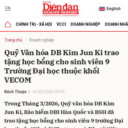
English
CHÍNH TRỊ - XÃ HỘI
VCCI
DOANH NGHIỆP
DOANH NH
bình luận
Trang chủ
Doanh nghiệp
Quỹ Văn hóa DB Kim Jun Ki trao
tặng học bổng cho sinh viên 9
Trường Đại học thuộc khối
VECOM
Bách Thuận
16/03/2026 09:53
Hủy
G
Trong Tháng 3/2026, Quỹ văn hóa DB Kim
Jun Ki, Bảo hiểm DBI Hàn Quốc và BSH đã
trao tặng học bổng cho sinh viên 9 trường Đại