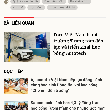
Quỹ DB Kim Jun Ki
Bảo hiểm BSH
Bảo hiểm DBI
VECOM
Học bổng
Thương mại điện tử
BÀI LIÊN QUAN
Ford Việt Nam khai
trương Trung tâm đào
tạo và triển khai học
bổng Autotech
ĐỌC TIẾP
Ajinomoto Việt Nam tiếp tục đồng hành
cùng học sinh Đồng Nai với học bổng
“Cho em đến trường”
Sacombank dành hơn 4,3 tỷ đồng trao
học bổng “ươm mầm cho những ước mơ”