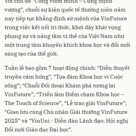
Với chủ đề “Cùng vươn mình – Cùng thịnh
vượng”, chuỗi sự kiện quốc tế thường niên năm
nay tiếp tục khẳng định sứ mệnh của VinFuture
trong việc kết nối tri thức, khơi dậy khát vọng
phụng sự và nâng tầm vị thế của Việt Nam như
một trung tâm khuyến khích khoa học và đổi mới
sáng tạo của thế giới.
Tuần lễ bao gồm 7 hoạt động chính: “Diễn thuyết
truyền cảm hứng”, “Tọa đàm Khoa học vì Cuộc
sống”; “Chuỗi Đối thoại Khám phá tương lai
VinFuture”; “Triển lãm Điểm chạm Khoa học –
The Touch of Science”, “Lễ trao giải VinFuture”;
“Giao lưu cùng Chủ nhân Giải thưởng VinFuture
2025” và “VinUni - Diễn đàn Lãnh đạo: Hội nghị
Đổi mới Giáo dục Đại học”.