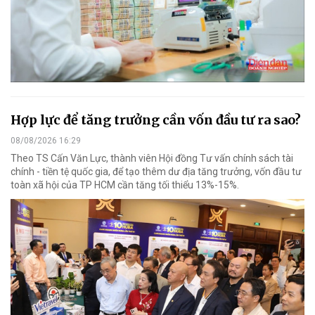
Hợp lực để tăng trưởng cần vốn đầu tư ra sao?
08/08/2026 16:29
Theo TS Cấn Văn Lực, thành viên Hội đồng Tư vấn chính sách tài
chính - tiền tệ quốc gia, để tạo thêm dư địa tăng trưởng, vốn đầu tư
toàn xã hội của TP HCM cần tăng tối thiểu 13%-15%.