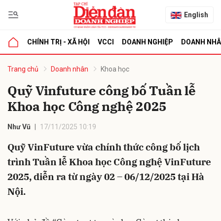
English
CHÍNH TRỊ - XÃ HỘI
VCCI
DOANH NGHIỆP
DOANH NH
bình luận
Trang chủ
Doanh nhân
Khoa học
Quỹ Vinfuture công bố Tuần lễ
Khoa học Công nghệ 2025
Như Vũ
17/11/2025 10:19
Quỹ VinFuture vừa chính thức công bố lịch
trình Tuần lễ Khoa học Công nghệ VinFuture
Hủy
G
2025, diễn ra từ ngày 02 – 06/12/2025 tại Hà
Nội.