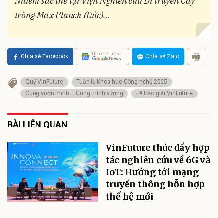
Nhiễm sắc thể tại Viện Nghiên cứu Di truyền Cây
trồng Max Planck (Đức)…
Theo dõi trên
Chia sẻ Facebook
Chia sẻ Zalo
Quỹ VinFuture
Tuần lễ Khoa học Công nghệ 2025
Cùng vươn mình – Cùng thịnh vượng
Lễ trao giải VinFuture
BÀI LIÊN QUAN
VinFuture thúc đẩy hợp
tác nghiên cứu về 6G và
IoT: Hướng tới mạng
truyền thông hỗn hợp
thế hệ mới