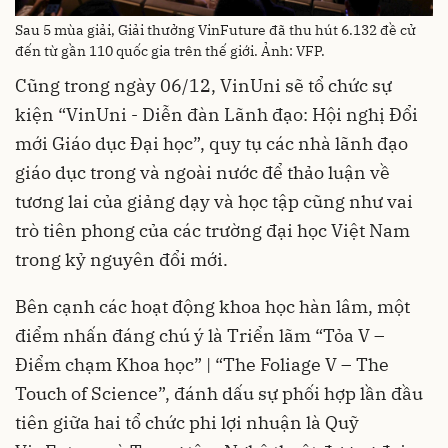
Sau 5 mùa giải, Giải thưởng VinFuture đã thu hút 6.132 đề cử
đến từ gần 110 quốc gia trên thế giới. Ảnh: VFP.
Cũng trong ngày 06/12, VinUni sẽ tổ chức sự
kiện “VinUni - Diễn đàn Lãnh đạo: Hội nghị Đổi
mới Giáo dục Đại học”, quy tụ các nhà lãnh đạo
giáo dục trong và ngoài nước để thảo luận về
tương lai của giảng dạy và học tập cũng như vai
trò tiên phong của các trường đại học Việt Nam
trong kỷ nguyên đổi mới.
Bên cạnh các hoạt động khoa học hàn lâm, một
điểm nhấn đáng chú ý là Triển lãm “Tỏa V –
Điểm chạm Khoa học” | “The Foliage V – The
Touch of Science”, đánh dấu sự phối hợp lần đầu
tiên giữa hai tổ chức phi lợi nhuận là Quỹ