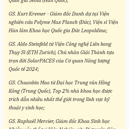
Quốc gia Seoul (Hàn Quốc);
GS. Kurt Kremer - Giám đốc Danh dự tại Viện
nghiên cứu Polyme Max Planck (Đức), Viện sĩ Viện
Hàn lâm Khoa học Quốc gia Đức Leopoldina;
GS. Aldo Steinfeld từ Viện Công nghệ Liên bang
Thụy Sĩ (ETH Zurich), Chủ nhân Giải Thành tựu
trọn đời SolarPACES của Cơ quan Năng lượng
Quốc tế 2024;
GS. Chuanbin Mao từ Đại học Trung văn Hồng
Kông (Trung Quốc), Top 2% nhà khoa học được
trích dẫn nhiều nhất thế giới trong lĩnh vực kỹ
thuật y sinh học;
GS. Raphaël Mercier, Giám đốc Khoa Sinh học