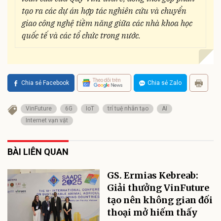
tạo ra các dự án hợp tác nghiên cứu và chuyển
giao công nghệ tiềm năng giữa các nhà khoa học
quốc tế và các tổ chức trong nước.
Theo dõi trên
Chia sẻ Facebook
Chia sẻ Zalo
VinFuture
6G
IoT
trí tuệ nhân tạo
AI
Internet vạn vật
BÀI LIÊN QUAN
GS. Ermias Kebreab:
Giải thưởng VinFuture
tạo nên không gian đối
thoại mở hiếm thấy