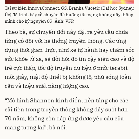
Tại sự kiện InnovaConnect, GS. Branka Vucetic (Đại học Sydney,
Úc) đã trình bày về chuyên đề hướng tới mạng không dây thông
minh cho kỷ nguyên 6G. Ảnh: VFP.
Theo bà, sự chuyển đổi này đặt ra yêu cầu chưa
từng có đối với hệ thống truyền thông. Các ứng
dụng thời gian thực, như xe tự hành hay chăm sóc
sức khỏe từ xa, sẽ đòi hỏi độ tin cậy siêu cao và độ
trễ cực thấp, tốc độ truyền dữ liệu ở mức terabit
mỗi giây, mật độ thiết bị khổng lồ, phủ sóng toàn
cầu và hiệu suất năng lượng cao.
“Mô hình Shannon kinh điển, nền tảng cho các
cải tiến trong truyền thông không dây suốt hơn
70 năm, không còn đáp ứng được yêu cầu của
mạng tương lai”, bà nói.