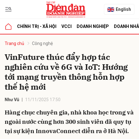
English
CHÍNH TRỊ - XÃ HỘI
VCCI
DOANH NGHIỆP
DOANH NH
bình luận
Trang chủ
Công nghệ
VinFuture thúc đẩy hợp tác
nghiên cứu về 6G và IoT: Hướng
tới mạng truyền thông hỗn hợp
thế hệ mới
Như Vũ
11/11/2025 17:50
Hủy
G
Hàng chục chuyên gia, nhà khoa học trong và
ngoài nước cùng hơn 300 sinh viên đã quy tụ
tại sự kiện InnovaConnect diễn ra ở Hà Nội.