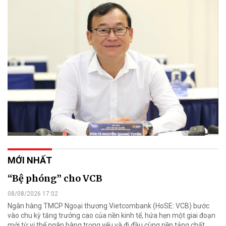
MỚI NHẤT
“Bệ phóng” cho VCB
08/08/2026 17:02
Ngân hàng TMCP Ngoại thương Vietcombank (HoSE: VCB) bước
vào chu kỳ tăng trưởng cao của nền kinh tế, hứa hẹn một giai đoạn
mới từ vị thế ngân hàng trọng yếu và đi đầu cùng nền tảng chất