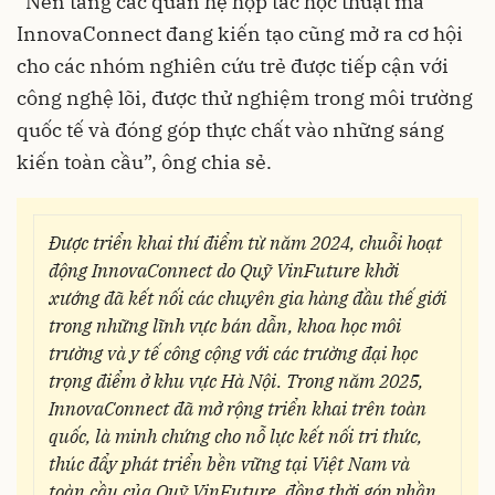
“Nền tảng các quan hệ hợp tác học thuật mà
InnovaConnect đang kiến tạo cũng mở ra cơ hội
cho các nhóm nghiên cứu trẻ được tiếp cận với
công nghệ lõi, được thử nghiệm trong môi trường
quốc tế và đóng góp thực chất vào những sáng
kiến toàn cầu”, ông chia sẻ.
Được triển khai thí điểm từ năm 2024, chuỗi hoạt
động InnovaConnect do Quỹ VinFuture khởi
xướng đã kết nối các chuyên gia hàng đầu thế giới
trong những lĩnh vực bán dẫn, khoa học môi
trường và y tế công cộng với các trường đại học
trọng điểm ở khu vực Hà Nội. Trong năm 2025,
InnovaConnect đã mở rộng triển khai trên toàn
quốc, là minh chứng cho nỗ lực kết nối tri thức,
thúc đẩy phát triển bền vững tại Việt Nam và
toàn cầu của Quỹ VinFuture, đồng thời góp phần