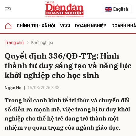
English
CHÍNH TRỊ - XÃ HỘI
VCCI
DOANH NGHIỆP
DOANH NH
bình luận
Trang chủ
Khởi nghiệp
Quyết định 336/QĐ-TTg: Hình
thành tư duy sáng tạo và năng lực
khởi nghiệp cho học sinh
Ngọc Hạ
15/03/2026 3:38
Trong bối cảnh kinh tế tri thức và chuyển đổi
Hủy
G
số diễn ra mạnh mẽ, việc trang bị tư duy khởi
nghiệp cho thế hệ trẻ đang trở thành một
nhiệm vụ quan trọng của ngành giáo dục.