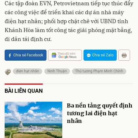
Các tập đoàn EVN, Petrovietnam tiếp tục thúc đẩy
các công việc để triển khai các dự án nhà máy
điện hạt nhân; phối hợp chặt chẽ với UBND tỉnh
Khánh Hòa làm tốt công tác giải phóng mặt bằng,
di dân tái định cư.
Theo dõi trên
Chia sẻ Facebook
Chia sẻ Zalo
điện hạt nhân
Ninh Thuận
Thủ tướng Phạm Minh Chính
BÀI LIÊN QUAN
Ba nền tảng quyết định
tương lai điện hạt
nhân