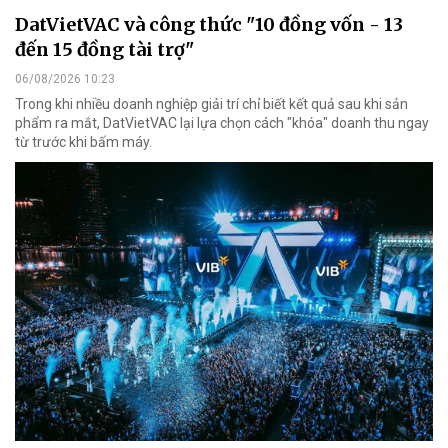
DatVietVAC và công thức "10 đồng vốn - 13
đến 15 đồng tài trợ"
06/08/2026 10:23
Trong khi nhiều doanh nghiệp giải trí chỉ biết kết quả sau khi sản
phẩm ra mắt, DatVietVAC lại lựa chọn cách "khóa" doanh thu ngay
từ trước khi bấm máy.