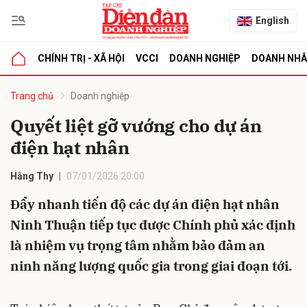
English
CHÍNH TRỊ - XÃ HỘI
VCCI
DOANH NGHIỆP
DOANH NH
bình luận
Trang chủ
Doanh nghiệp
Quyết liệt gỡ vướng cho dự án
điện hạt nhân
Hằng Thy
07/01/2026 20:00
Đẩy nhanh tiến độ các dự án điện hạt nhân
Ninh Thuận tiếp tục được Chính phủ xác định
Hủy
G
là nhiệm vụ trọng tâm nhằm bảo đảm an
ninh năng lượng quốc gia trong giai đoạn tới.