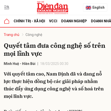
English
CHÍNH TRỊ - XÃ HỘI
VCCI
DOANH NGHIỆP
DOANH NH
bình luận
Trang chủ
Công nghệ
Quyết tâm đưa công nghệ số trên
mọi lĩnh vực
Minh Huệ - Hiền Bùi
18/03/2025 00:30
Với quyết tâm cao, Nam Định đã và đang nỗ
lực thực hiện đồng bộ các giải pháp nhằm
Hủy
G
thúc đẩy ứng dụng công nghệ và số hoá trên
mọi lĩnh vực.