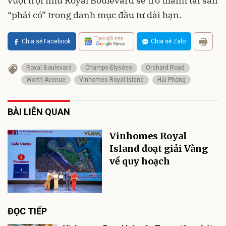
vượt trội như Royal Boulevard sẽ trở thành tài sản
“phải có” trong danh mục đầu tư dài hạn.
Theo dõi trên
Chia sẻ Facebook
Chia sẻ Zalo
Royal Boulevard
Champs-Élysées
Orchard Road
Worth Avenue
Vinhomes Royal Island
Hải Phòng
BÀI LIÊN QUAN
Vinhomes Royal
Island đoạt giải Vàng
về quy hoạch
ĐỌC TIẾP