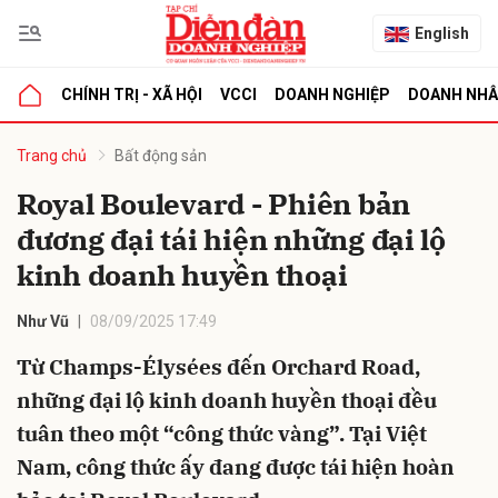
English
CHÍNH TRỊ - XÃ HỘI
VCCI
DOANH NGHIỆP
DOANH NH
bình luận
Trang chủ
Bất động sản
Royal Boulevard - Phiên bản
đương đại tái hiện những đại lộ
kinh doanh huyền thoại
Như Vũ
08/09/2025 17:49
Từ Champs-Élysées đến Orchard Road,
Hủy
G
những đại lộ kinh doanh huyền thoại đều
tuân theo một “công thức vàng”. Tại Việt
Nam, công thức ấy đang được tái hiện hoàn