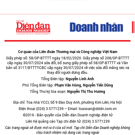
Cơ quan của Liên đoàn Thương mại và Công nghiệp Việt Nam
Giấy phép số: 58/GP-BTTTT ngày 18/02/2020. Giấy phép số 208/GP-BTTTT
cấp ngày 30/07/2024 sửa đổi, bổ sung giấy phép số 58/GP-BTTTT và Văn
bản số 3117/BTTTT-CBC cấp ngày 30/07/2024 về việc sửa đổi măng séc và
thay đổi người đứng đầu.
Tổng Biên tập:
Nguyễn Linh Anh
Phó Tổng Biên tập:
Phạm Văn Hùng, Nguyễn Tiến Dũng
Tổng Thư ký tòa soạn:
Nguyễn Thị Thu Hương
Địa chỉ: Tòa nhà VCCI, Số 9 Đào Duy Anh, phường Kim Liên, Hà Nội
Điện thoại (024) 3.5771239 – Email: toasoan@dddn.com.vn
©2016 - Bản quyền của Diễn đàn Doanh nghiệp điện tử
Liên hệ quảng cáo Tạp chí điện tử: (024) 3.5771239
Các trang ngoài sẽ được mở ra ở cửa sổ mới. Tạp chí Diễn đàn Doanh nghiệp không
chịu trách nhiệm nội dung các trang ngoài