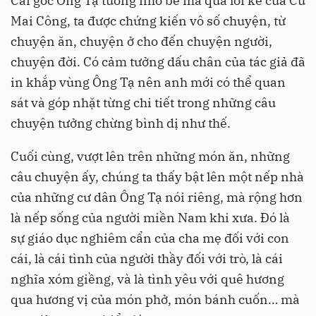
Cái góc Ông Tạ tưởng nhỏ bé mà qua lời kể của Cù
Mai Công, ta được chứng kiến vô số chuyện, từ
chuyện ăn, chuyện ở cho đến chuyện người,
chuyện đời. Có cảm tưởng dấu chân của tác giả đã
in khắp vùng Ông Tạ nên anh mới có thể quan
sát và góp nhặt từng chi tiết trong những câu
chuyện tưởng chừng bình dị như thế.
Cuối cùng, vượt lên trên những món ăn, những
câu chuyện ấy, chúng ta thấy bật lên một nếp nhà
của những cư dân Ông Tạ nói riêng, mà rộng hơn
là nếp sống của người miền Nam khi xưa. Đó là
sự giáo dục nghiêm cẩn của cha mẹ đối với con
cái, là cái tình của người thầy đối với trò, là cái
nghĩa xóm giềng, và là tình yêu với quê hương
qua hương vị của món phở, món bánh cuốn… mà