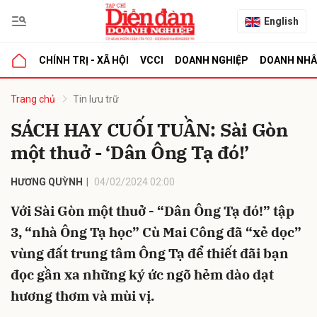
English
CHÍNH TRỊ - XÃ HỘI
VCCI
DOANH NGHIỆP
DOANH NH
bình luận
Trang chủ
Tin lưu trữ
SÁCH HAY CUỐI TUẦN: Sài Gòn
một thuở - ‘Dân Ông Tạ đó!’
HƯƠNG QUỲNH
04/02/2024 02:00
Với Sài Gòn một thuở - “Dân Ông Tạ đó!” tập
3, “nhà Ông Tạ học” Cù Mai Công đã “xẻ dọc”
Hủy
G
vùng đất trung tâm Ông Tạ để thiết đãi bạn
đọc gần xa những ký ức ngõ hẻm dào dạt
hương thơm và mùi vị.