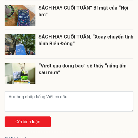
SÁCH HAY CUỐI TUẦN” Bí mật của “Nội
lực”
SÁCH HAY CUỐI TUẦN: “Xoay chuyển tình
hình Biển Đông”
“Vượt qua dông bão” sẽ thấy “nắng ấm
sau mưa”
Gửi bình luận