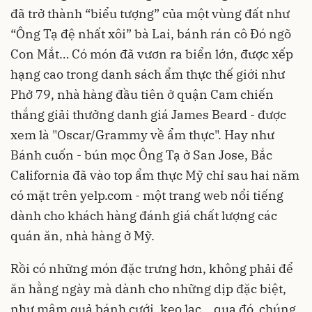
đã trở thành “biểu tượng” của một vùng đất như
“Ông Tạ đệ nhất xôi” bà Lai, bánh rán cô Đó ngõ
Con Mắt… Có món đã vươn ra biển lớn, được xếp
hạng cao trong danh sách ẩm thực thế giới như
Phở 79, nhà hàng đầu tiên ở quận Cam chiến
thắng giải thưởng danh giá James Beard - được
xem là "Oscar/Grammy về ẩm thực". Hay như
Bánh cuốn - bún mọc Ông Tạ ở San Jose, Bắc
California đã vào top ẩm thực Mỹ chỉ sau hai năm
có mặt trên yelp.com - một trang web nổi tiếng
dành cho khách hàng đánh giá chất lượng các
quán ăn, nhà hàng ở Mỹ.
Rồi có những món đặc trưng hơn, không phải để
ăn hằng ngày mà dành cho những dịp đặc biệt,
như mâm quả bánh cưới, kẹo lạc… qua đó, chúng