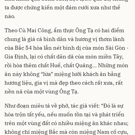
ta được chứng kiến một đám cưới xưa như thế
nào.
Theo Cù Mai Công, ẩm thực Ông Tạ có hai điểm
chung là giá cả bình dân và hương vị thơm lành
của Bắc 54 hòa lẫn nét bình dị của món Sài Gòn -
Gia Định, lại có chất dân dã của món miền Tây,
rồi hòa thêm chất Huế, chất Quảng... Những món
ăn này không “lừa” miệng lưỡi khách ăn bằng
hương liệu, gia vị mà đẹp theo cách rất xưa, rất
nền nã của một vùng Ông Tạ.
Như đoạn miêu tả về phở, tác giả viết: “Đó là sự
hòa trộn tất yếu, nếu muốn tồn tại và phát triển
trên một vùng đất có nhiều miệng ăn khác nhau;
không chỉ miệng Bắc mà còn miệng Nam cố cựu,