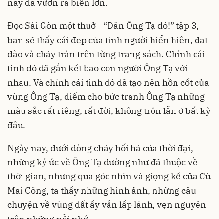
nay đã vươn ra biển lớn.
Đọc Sài Gòn một thuở - “Dân Ông Tạ đó!” tập 3,
bạn sẽ thấy cái đẹp của tình người hiển hiện, dạt
dào và chảy tràn trên từng trang sách. Chính cái
tình đó đã gắn kết bao con người Ông Tạ với
nhau. Và chính cái tình đó đã tạo nên hồn cốt của
vùng Ông Tạ, điểm cho bức tranh Ông Tạ những
màu sắc rất riêng, rất đời, không trộn lẫn ở bất kỳ
đâu.
Ngày nay, dưới dòng chảy hối hả của thời đại,
những ký ức về Ông Tạ dường như đã thuộc về
thời gian, nhưng qua góc nhìn và giọng kể của Cù
Mai Công, ta thấy những hình ảnh, những câu
chuyện về vùng đất ấy vẫn lấp lánh, vẹn nguyên
trên những nỗi nhớ.