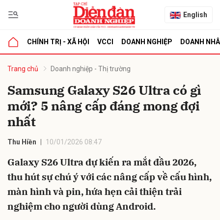
English
CHÍNH TRỊ - XÃ HỘI
VCCI
DOANH NGHIỆP
DOANH NH
bình luận
Trang chủ
Doanh nghiệp - Thị trường
Samsung Galaxy S26 Ultra có gì
mới? 5 nâng cấp đáng mong đợi
nhất
Thu Hiền
10/01/2026 08:47
Galaxy S26 Ultra dự kiến ra mắt đầu 2026,
Hủy
G
thu hút sự chú ý với các nâng cấp về cấu hình,
màn hình và pin, hứa hẹn cải thiện trải
nghiệm cho người dùng Android.