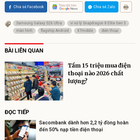
Theo dõi trên
Chia sẻ Facebook
Chia sẻ Zalo
Samsung Galaxy S26 Ultra
vi xử lý Snapdragon 8 Elite Gen 5
màn hình
flagship Android
XTmobile
điện thoại
BÀI LIÊN QUAN
Tầm 15 triệu mua điện
thoại nào 2026 chất
lượng?
ĐỌC TIẾP
Sacombank dành hơn 2,2 tỷ đồng hoàn
đến 50% nạp tiền điện thoại