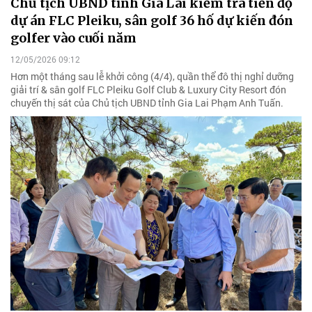
Chủ tịch UBND tỉnh Gia Lai kiểm tra tiến độ
dự án FLC Pleiku, sân golf 36 hố dự kiến đón
golfer vào cuối năm
12/05/2026 09:12
Hơn một tháng sau lễ khởi công (4/4), quần thể đô thị nghỉ dưỡng
giải trí & sân golf FLC Pleiku Golf Club & Luxury City Resort đón
chuyến thị sát của Chủ tịch UBND tỉnh Gia Lai Phạm Anh Tuấn.