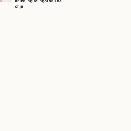
khích, người ngồi sau dễ
chịu