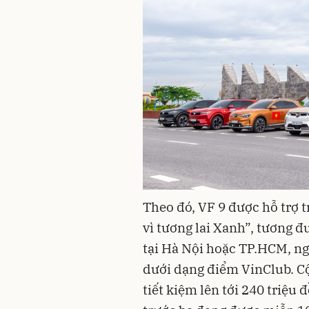
Theo đó, VF 9 được hỗ trợ t
vì tương lai Xanh”, tương 
tại Hà Nội hoặc TP.HCM, n
dưới dạng điểm VinClub. Cộ
tiết kiệm lên tới 240 triệu 