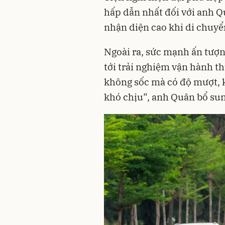
hấp dẫn nhất đối với anh Qu
nhận diện cao khi di chuyể
Ngoài ra, sức mạnh ấn tượ
tới trải nghiệm vận hành thú
không sốc mà có độ mượt, k
khó chịu”, anh Quân bổ su