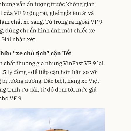
hưng vẫn ấn tượng trước không gian
t của VF 9 rộng rãi, ghế ngồi êm ái và
đậm chất xe sang. Từ trong ra ngoài VF 9
ng, đúng chuẩn hình ảnh một chiếc xe
 Hải nhận xét.
 hữu “xe chủ tịch” cận Tết
m chất thương gia nhưng VinFast VF 9 lại
,5 tỷ đồng - dễ tiếp cận hơn hẳn so với
bị tương đương. Đặc biệt, hãng xe Việt
g trình ưu đãi, từ đó đem tới mức giá
cho VF 9.