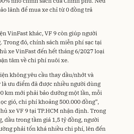
00% nhờ chính sách của Chính phủ. Nếu
ảo lãnh để mua xe chỉ từ 0 đồng trả
ện VinFast khác, VF 9 còn giúp người
. Trong đó, chính sách miễn phí sạc tại
hủ xe VinFast đến hết tháng 6/2027 loại
ận tâm về chi phí nuôi xe.
điện không yêu cầu thay dầu/nhớt và
y là ưu điểm đã được nhiều người dùng
00 km mới phải bảo dưỡng một lần, mỗi
 lọc gió, chi phí khoảng 500.000 đồng”,
hủ xe VF 9 tại TP.HCM nhận định. Trong
, dầu trong tầm giá 1,5 tỷ đồng, người
ờng phải tốn khá nhiều chi phí, lên đến