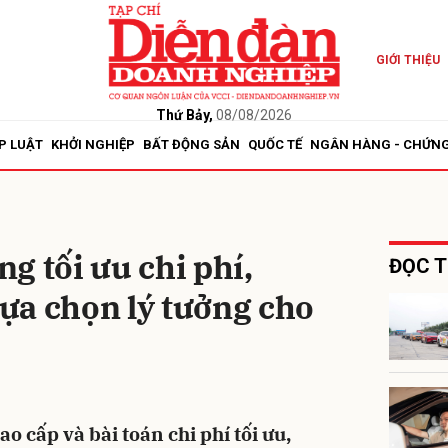
GIỚI THIỆU
bình luận
Thứ Bảy,
08/08/2026
P LUẬT
KHỞI NGHIỆP
BẤT ĐỘNG SẢN
QUỐC TẾ
NGÂN HÀNG - CHỨN
g tối ưu chi phí,
ĐỌC T
lựa chọn lý tưởng cho
Hủy
G
o cấp và bài toán chi phí tối ưu,