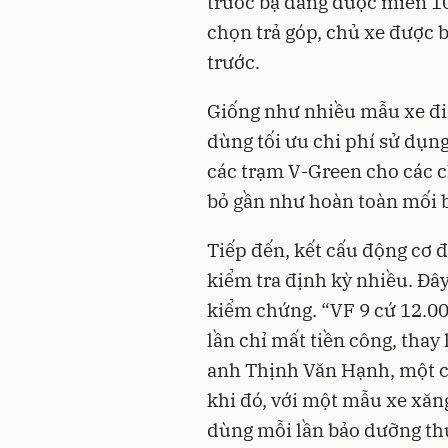
trước bạ đang được miễn 1
chọn trả góp, chủ xe được b
trước.
Giống như nhiều mẫu xe đi
dùng tối ưu chi phí sử dụng
các trạm V-Green cho các c
bỏ gần như hoàn toàn mối b
Tiếp đến, kết cấu động cơ 
kiểm tra định kỳ nhiều. Đâ
kiểm chứng. “VF 9 cứ 12.0
lần chỉ mất tiền công, thay
anh Thịnh Văn Hạnh, một c
khi đó, với một mẫu xe xăng
dùng mỗi lần bảo dưỡng thư