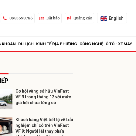
English
0985698786
Đặt báo
Quảng cáo
G KHOÁN
DU LỊCH
KINH TẾ ĐỊA PHƯƠNG
CÔNG NGHỆ
Ô TÔ - XE MÁY
IẾP
Cơ hội vàng sở hữu VinFast
VF 9 trong tháng 12 với mức
ửi
giá hời chưa từng có
Khách hàng Việt tiết lộ về trải
nghiệm chỉ có trên VinFast
VF 9: Người lái thấy phấn