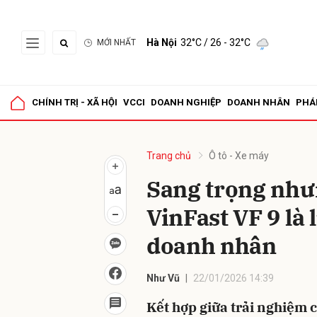
Hà Nội
32°C
/ 26 - 32°C
MỚI NHẤT
Gửi 
CHÍNH TRỊ - XÃ HỘI
VCCI
DOANH NGHIỆP
DOANH NHÂN
PHÁ
Trang chủ
Ô tô - Xe máy
Sang trọng nhưn
VinFast VF 9 là 
doanh nhân
Như Vũ
22/01/2026 14:39
Kết hợp giữa trải nghiệm ca