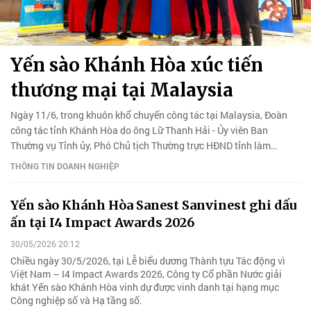
Yến sào Khánh Hòa xúc tiến
thương mại tại Malaysia
Ngày 11/6, trong khuôn khổ chuyến công tác tại Malaysia, Đoàn
công tác tỉnh Khánh Hòa do ông Lữ Thanh Hải - Ủy viên Ban
Thường vụ Tỉnh ủy, Phó Chủ tịch Thường trực HĐND tỉnh làm
Trưởng đoàn đã đến thăm và làm việc với Cục Xúc tiến Du lịch
THÔNG TIN DOANH NGHIỆP
Malaysia.
Yến sào Khánh Hòa Sanest Sanvinest ghi dấu
ấn tại I4 Impact Awards 2026
30/05/2026 20:12
Chiều ngày 30/5/2026, tại Lễ biểu dương Thành tựu Tác động vì
Việt Nam – I4 Impact Awards 2026, Công ty Cổ phần Nước giải
khát Yến sào Khánh Hòa vinh dự được vinh danh tại hạng mục
Công nghiệp số và Hạ tầng số.