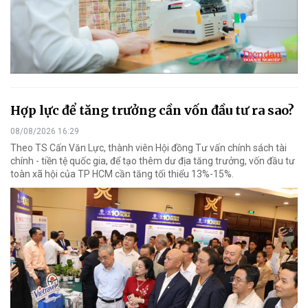
Hợp lực để tăng trưởng cần vốn đầu tư ra sao?
08/08/2026 16:29
Theo TS Cấn Văn Lực, thành viên Hội đồng Tư vấn chính sách tài
chính - tiền tệ quốc gia, để tạo thêm dư địa tăng trưởng, vốn đầu tư
toàn xã hội của TP HCM cần tăng tối thiểu 13%-15%.