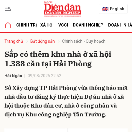
English
CHÍNH TRỊ - XÃ HỘI
VCCI
DOANH NGHIỆP
DOANH NH
bình luận
Trang chủ
Bất động sản
Chính sách - Quy hoạch
Sắp có thêm khu nhà ở xã hội
1.388 căn tại Hải Phòng
Hải Ngân
09/08/2025 22:52
Sở Xây dựng TP Hải Phòng vừa thông báo mời
nhà đầu tư đăng ký thực hiện Dự án nhà ở xã
Hủy
G
hội thuộc Khu dân cư, nhà ở công nhân và
dịch vụ Khu công nghiệp Tân Trường.