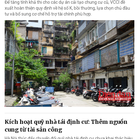
Để tăng tính khả thi cho các dự án cải tạo chung cư cũ, VCCI đề
xuất hoàn thiện quy định về hệ số K, bồi thường, lựa chọn chủ đầu
tư và bổ sung cơ chế hỗ trợ tài chính phù hợp.
Kích hoạt quỹ nhà tái định cư: Thêm nguồn
cung từ tài sản công
Hà Nội thúc đẩy chuyển đổi quỹ nhà tái định cư chưa khai thác hiệu