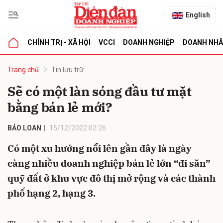
English
CHÍNH TRỊ - XÃ HỘI
VCCI
DOANH NGHIỆP
DOANH NH
bình luận
Trang chủ
Tin lưu trữ
Sẽ có một làn sóng đầu tư mặt
bằng bán lẻ mới?
BẢO LOAN
15/12/2022 02:26
Có một xu hướng nổi lên gần đây là ngày
càng nhiều doanh nghiệp bán lẻ lớn “đi săn”
Hủy
G
quỹ đất ở khu vực đô thị mở rộng và các thành
phố hạng 2, hạng 3.