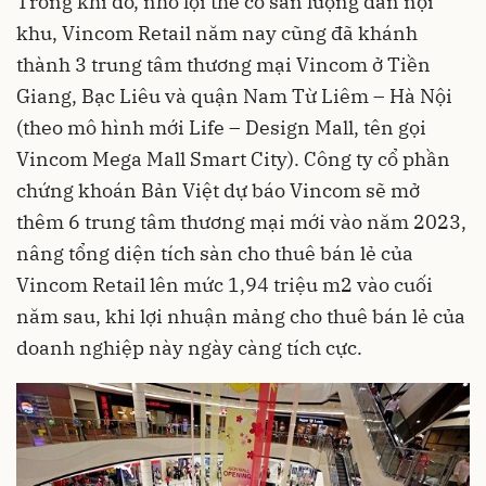
Trong khi đó, nhờ lợi thế có sẵn lượng dân nội
khu, Vincom Retail năm nay cũng đã khánh
thành 3 trung tâm thương mại Vincom ở Tiền
Giang, Bạc Liêu và quận Nam Từ Liêm – Hà Nội
(theo mô hình mới Life – Design Mall, tên gọi
Vincom Mega Mall Smart City). Công ty cổ phần
chứng khoán Bản Việt dự báo Vincom sẽ mở
thêm 6 trung tâm thương mại mới vào năm 2023,
nâng tổng diện tích sàn cho thuê bán lẻ của
Vincom Retail lên mức 1,94 triệu m2 vào cuối
năm sau, khi lợi nhuận mảng cho thuê bán lẻ của
doanh nghiệp này ngày càng tích cực.