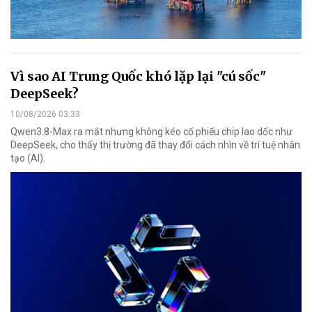
Vì sao AI Trung Quốc khó lặp lại "cú sốc"
DeepSeek?
10/08/2026 03:33
Qwen3.8-Max ra mắt nhưng không kéo cổ phiếu chip lao dốc như
DeepSeek, cho thấy thị trường đã thay đổi cách nhìn về trí tuệ nhân
tạo (AI).