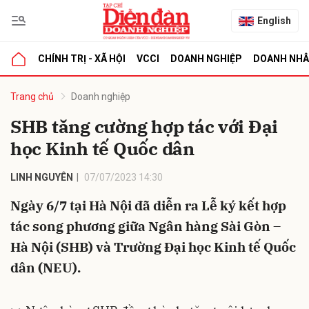
English
CHÍNH TRỊ - XÃ HỘI
VCCI
DOANH NGHIỆP
DOANH NH
bình luận
Trang chủ
Doanh nghiệp
SHB tăng cường hợp tác với Đại
học Kinh tế Quốc dân
LINH NGUYÊN
07/07/2023 14:30
Ngày 6/7 tại Hà Nội đã diễn ra Lễ ký kết hợp
tác song phương giữa Ngân hàng Sài Gòn –
Hủy
G
Hà Nội (SHB) và Trường Đại học Kinh tế Quốc
dân (NEU).