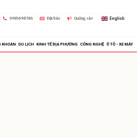
English
0985698786
Đặt báo
Quảng cáo
G KHOÁN
DU LỊCH
KINH TẾ ĐỊA PHƯƠNG
CÔNG NGHỆ
Ô TÔ - XE MÁY
ửi