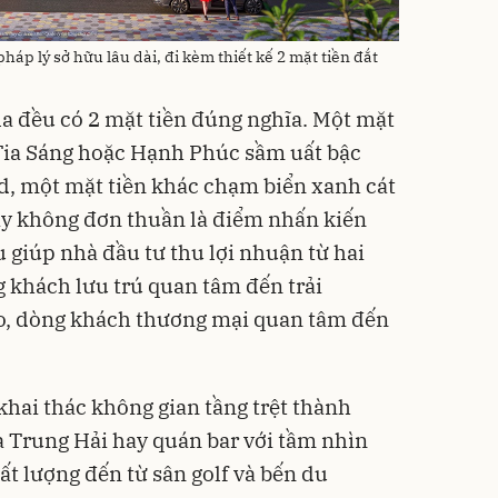
pháp lý sở hữu lâu dài, đi kèm thiết kế 2 mặt tiền đắt
lla đều có 2 mặt tiền đúng nghĩa. Một mặt
Tia Sáng hoặc Hạnh Phúc sầm uất bậc
d, một mặt tiền khác chạm biển xanh cát
ây không đơn thuần là điểm nhấn kiến
ưu giúp nhà đầu tư thu lợi nhuận từ hai
g khách lưu trú quan tâm đến trải
o, dòng khách thương mại quan tâm đến
khai thác không gian tầng trệt thành
a Trung Hải hay quán bar với tầm nhìn
t lượng đến từ sân golf và bến du