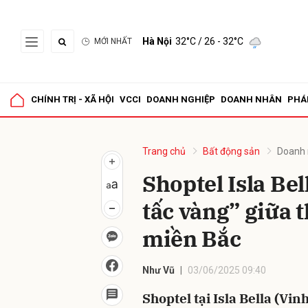
Hà Nội
32°C
/ 26 - 32°C
MỚI NHẤT
Gửi 
CHÍNH TRỊ - XÃ HỘI
VCCI
DOANH NGHIỆP
DOANH NHÂN
PHÁ
Trang chủ
Bất động sản
Doanh 
Shoptel Isla Bell
tấc vàng” giữa 
miền Bắc
Như Vũ
03/06/2025 09:40
Shoptel tại Isla Bella (Vi