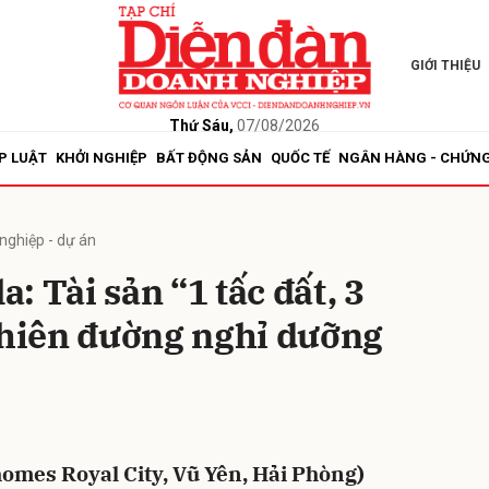
GIỚI THIỆU
bình luận
Thứ Sáu,
07/08/2026
P LUẬT
KHỞI NGHIỆP
BẤT ĐỘNG SẢN
QUỐC TẾ
NGÂN HÀNG - CHỨN
nghiệp - dự án
a: Tài sản “1 tấc đất, 3
thiên đường nghỉ dưỡng
Hủy
G
nhomes Royal City, Vũ Yên, Hải Phòng)