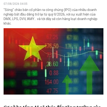
07/08/2026 04:05
"Sóng" chào bán cổ phần ra công chúng (IPO) của nhiều doanh
nghiệp bắt đầu dâng trở lại từ quý II/2026, với sự xuất hiện của
DMX, LPS, DVV, AMY... và tới đây sẽ còn hàng loạt doanh nghiệp
khác.