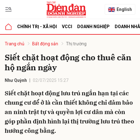
English
CHÍNH TRỊ - XÃ HỘI
VCCI
DOANH NGHIỆP
DOANH NH
bình luận
Trang chủ
Bất động sản
Thị trường
Siết chặt hoạt động cho thuê căn
hộ ngắn ngày
Như Quỳnh
02/07/2025 15:27
Siết chặt hoạt động lưu trú ngắn hạn tại các
chung cư để ở là cần thiết không chỉ đảm bảo
Hủy
G
an ninh trật tự và quyền lợi cư dân mà còn
góp phần định hình lại thị trường lưu trú theo
hướng công bằng.